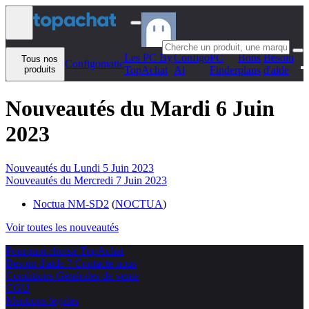
Aller au contenu
Les PC By
Configo
PC
Bons
Besoin
Tous nos
Configomatic
produits
TopAchat
Ai
Finder
plans
d'aide
Nouveautés du Mardi 6 Juin
2023
Nouveautés du Lundi 5 Juin 2023
Nouveautés du Mercredi 7 Juin 2023
Noctua NM-SD2
(
NOCTUA
)
Voir toutes les nouveautés
Pourquoi choisir TopAchat
Besoin d'aide ? Contacte nous
Conditions Générales de vente
CGU
Mentions légales