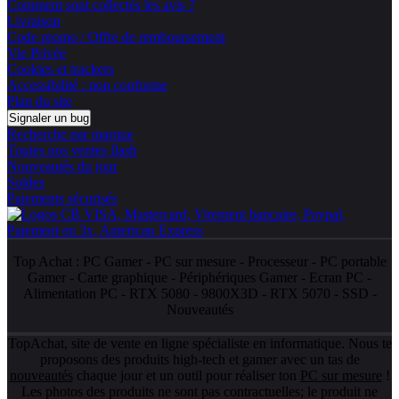
Comment sont collectés les avis ?
Livraison
Code promo / Offre de remboursement
Vie Privée
Cookies et trackers
Accessibilité : non conforme
Plan du site
Signaler un bug
Recherche par marque
Toutes nos ventes flash
Nouveautés du jour
Soldes
Paiements sécurisés
Top Achat :
PC Gamer
-
PC sur mesure
-
Processeur
-
PC portable
Gamer
-
Carte graphique
-
Périphériques Gamer
-
Ecran PC
-
Alimentation PC
-
RTX 5080
-
9800X3D
-
RTX 5070
-
SSD
-
Nouveautés
TopAchat, site de vente en ligne spécialiste en informatique. Nous te
proposons des produits high-tech et gamer avec un tas de
nouveautés
chaque jour et un outil pour réaliser ton
PC sur mesure
!
Les photos des produits ne sont pas contractuelles; le produit ne