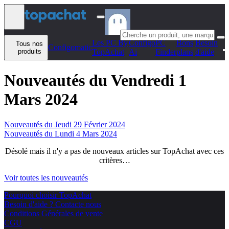
Aller au contenu
Les PC By
Configo
PC
Bons
Besoin
Tous nos
Configomatic
produits
TopAchat
Ai
Finder
plans
d'aide
Nouveautés du Vendredi 1
Mars 2024
Nouveautés du Jeudi 29 Février 2024
Nouveautés du Lundi 4 Mars 2024
Désolé mais il n'y a pas de nouveaux articles sur TopAchat avec ces
critères…
Voir toutes les nouveautés
Pourquoi choisir TopAchat
Besoin d'aide ? Contacte nous
Conditions Générales de vente
CGU