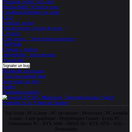
Pourquoi choisir TopAchat
Besoin d'aide ? Contacte nous
Conditions Générales de vente
CGU
Mentions légales
Comment sont collectés les avis ?
Livraison
Code promo / Offre de remboursement
Vie Privée
Cookies et trackers
Accessibilité : non conforme
Plan du site
Signaler un bug
Recherche par marque
Toutes nos ventes flash
Nouveautés du jour
Soldes
Paiements sécurisés
Top Achat :
PC Gamer
-
PC sur mesure
-
Processeur
-
PC portable
Gamer
-
Carte graphique
-
Périphériques Gamer
-
Ecran PC
-
Alimentation PC
-
RTX 5080
-
9800X3D
-
RTX 5070
-
SSD
-
Nouveautés