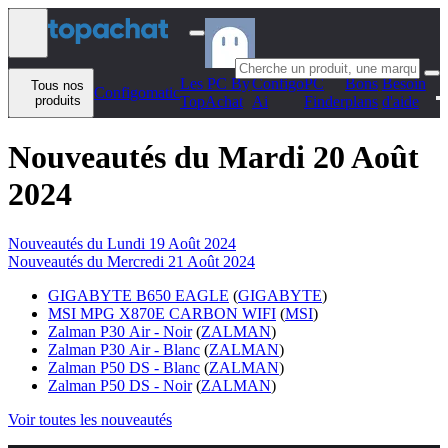
Aller au contenu
Les PC By
Configo
PC
Bons
Besoin
Tous nos
Configomatic
produits
TopAchat
Ai
Finder
plans
d'aide
Nouveautés du Mardi 20 Août
2024
Nouveautés du Lundi 19 Août 2024
Nouveautés du Mercredi 21 Août 2024
GIGABYTE B650 EAGLE
(
GIGABYTE
)
MSI MPG X870E CARBON WIFI
(
MSI
)
Zalman P30 Air - Noir
(
ZALMAN
)
Zalman P30 Air - Blanc
(
ZALMAN
)
Zalman P50 DS - Blanc
(
ZALMAN
)
Zalman P50 DS - Noir
(
ZALMAN
)
Voir toutes les nouveautés