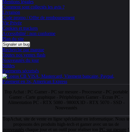
Mentions légales
Comment sont collectés les avis ?
Livraison
Code promo / Offre de remboursement
Vie Privée
Cookies et trackers
Accessibilité : non conforme
Plan du site
Signaler un bug
Recherche par marque
Toutes nos ventes flash
Nouveautés du jour
Soldes
Paiements sécurisés
Top Achat :
PC Gamer
-
PC sur mesure
-
Processeur
-
PC portable
Gamer
-
Carte graphique
-
Périphériques Gamer
-
Ecran PC
-
Alimentation PC
-
RTX 5080
-
9800X3D
-
RTX 5070
-
SSD
-
Nouveautés
TopAchat, site de vente en ligne spécialiste en informatique. Nous te
proposons des produits high-tech et gamer avec un tas de
nouveautés
chaque jour et un outil pour réaliser ton
PC sur mesure
!