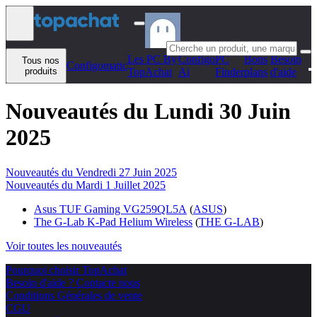
Aller au contenu
Les PC By
Configo
PC
Bons
Besoin
Tous nos
Configomatic
produits
TopAchat
Ai
Finder
plans
d'aide
Nouveautés du Lundi 30 Juin
2025
Nouveautés du Vendredi 27 Juin 2025
Nouveautés du Mardi 1 Juillet 2025
Asus TUF Gaming VG259QL5A
(
ASUS
)
The G-Lab K-Pad Helium Wireless
(
THE G-LAB
)
Voir toutes les nouveautés
Pourquoi choisir TopAchat
Besoin d'aide ? Contacte nous
Conditions Générales de vente
CGU