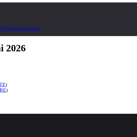
PC Finder
Bons plans
i 2026
TE
)
IRE
)