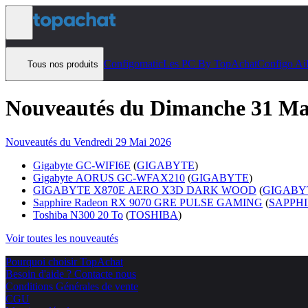
Aller au contenu
Configomatic
Les PC By TopAchat
Configo Ai
Tous nos produits
Nouveautés du Dimanche 31 Ma
Nouveautés du Vendredi 29 Mai 2026
Gigabyte GC-WIFI6E
(
GIGABYTE
)
Gigabyte AORUS GC-WFAX210
(
GIGABYTE
)
GIGABYTE X870E AERO X3D DARK WOOD
(
GIGABY
Sapphire Radeon RX 9070 GRE PULSE GAMING
(
SAPPH
Toshiba N300 20 To
(
TOSHIBA
)
Voir toutes les nouveautés
Pourquoi choisir TopAchat
Besoin d'aide ? Contacte nous
Conditions Générales de vente
CGU