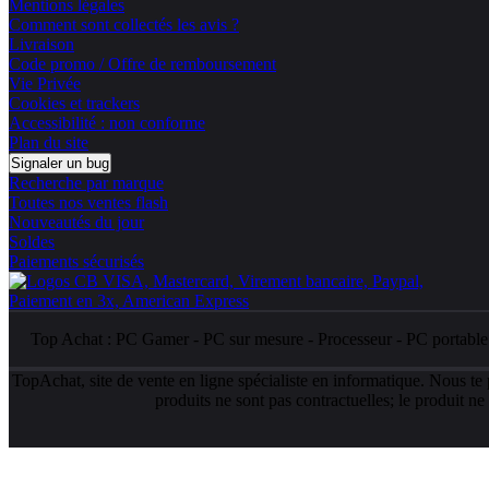
Mentions légales
Comment sont collectés les avis ?
Livraison
Code promo / Offre de remboursement
Vie Privée
Cookies et trackers
Accessibilité : non conforme
Plan du site
Signaler un bug
Recherche par marque
Toutes nos ventes flash
Nouveautés du jour
Soldes
Paiements sécurisés
Top Achat :
PC Gamer
-
PC sur mesure
-
Processeur
-
PC portabl
TopAchat, site de vente en ligne spécialiste en informatique. Nous te
produits ne sont pas contractuelles; le produit n