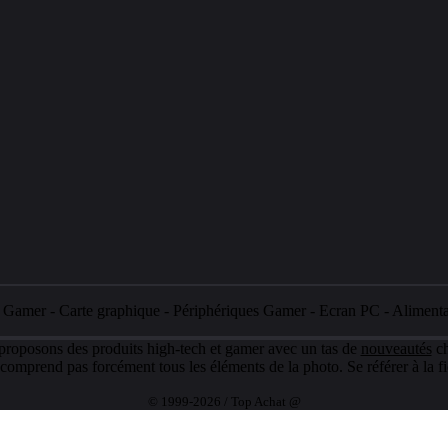
e Gamer
-
Carte graphique
-
Périphériques Gamer
-
Ecran PC
-
Aliment
 proposons des produits high-tech et gamer avec un tas de
nouveautés
ch
e comprend pas forcément tous les éléments de la photo. Se référer à la fi
© 1999-2026 / Top Achat @