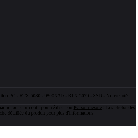
ation PC
-
RTX 5080
-
9800X3D
-
RTX 5070
-
SSD
-
Nouveautés
aque jour et un outil pour réaliser ton
PC sur mesure
! Les photos des
che détaillée du produit pour plus d'informations.