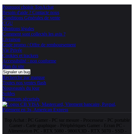
Pourquoi choisir TopAchat
Besoin d'aide ? Contacte nous
Conditions Générales de vente
CGU
Mentions légales
Comment sont collectés les avis ?
Livraison
Code promo / Offre de remboursement
Vie Privée
Cookies et trackers
Accessibilité : non conforme
Plan du site
Signaler un bug
Recherche par marque
Toutes nos ventes flash
Nouveautés du jour
Soldes
Paiements sécurisés
Top Achat :
PC Gamer
-
PC sur mesure
-
Processeur
-
PC portable
Gamer
-
Carte graphique
-
Périphériques Gamer
-
Ecran PC
-
Alimentation PC
-
RTX 5080
-
9800X3D
-
RTX 5070
-
SSD
-