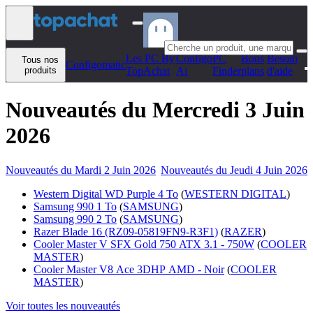
Aller au contenu
Les PC By
Configo
PC
Bons
Besoin
Tous nos
Configomatic
produits
TopAchat
Ai
Finder
plans
d'aide
Nouveautés du Mercredi 3 Juin
2026
Nouveautés du Mardi 2 Juin 2026
Nouveautés du Jeudi 4 Juin 2026
Western Digital WD Purple 4 To
(
WESTERN DIGITAL
)
Samsung 990 1 To
(
SAMSUNG
)
Samsung 990 2 To
(
SAMSUNG
)
Razer Blade 16 (RZ09-05819FN9-R3F1)
(
RAZER
)
Cooler Master V SFX Gold 750 ATX 3.1 - 750W
(
COOLER
MASTER
)
Cooler Master V8 Ace 3DHP AMD - Noir
(
COOLER
MASTER
)
Voir toutes les nouveautés