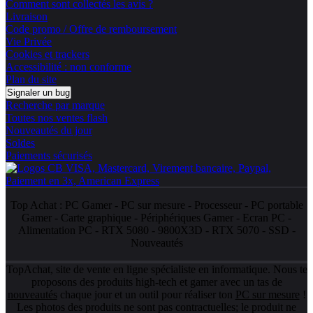
Comment sont collectés les avis ?
Livraison
Code promo / Offre de remboursement
Vie Privée
Cookies et trackers
Accessibilité : non conforme
Plan du site
Signaler un bug
Recherche par marque
Toutes nos ventes flash
Nouveautés du jour
Soldes
Paiements sécurisés
Top Achat :
PC Gamer
-
PC sur mesure
-
Processeur
-
PC portable
Gamer
-
Carte graphique
-
Périphériques Gamer
-
Ecran PC
-
Alimentation PC
-
RTX 5080
-
9800X3D
-
RTX 5070
-
SSD
-
Nouveautés
TopAchat, site de vente en ligne spécialiste en informatique. Nous te
proposons des produits high-tech et gamer avec un tas de
nouveautés
chaque jour et un outil pour réaliser ton
PC sur mesure
!
Les photos des produits ne sont pas contractuelles; le produit ne