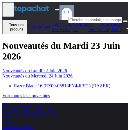
Aller au contenu
Les PC By
Configo
PC
Bons
Besoin
Tous nos
Configomatic
produits
TopAchat
Ai
Finder
plans
d'aide
Nouveautés du Mardi 23 Juin
2026
Nouveautés du Lundi 22 Juin 2026
Nouveautés du Mercredi 24 Juin 2026
Razer Blade 16 (RZ09-05818FN4-R3F1)
(
RAZER
)
Voir toutes les nouveautés
Pourquoi choisir TopAchat
Besoin d'aide ? Contacte nous
Conditions Générales de vente
CGU
Mentions légales