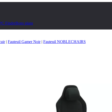
PC Finder
Bons plans
cuir
|
Fauteuil Gamer Noir
|
Fauteuil NOBLECHAIRS