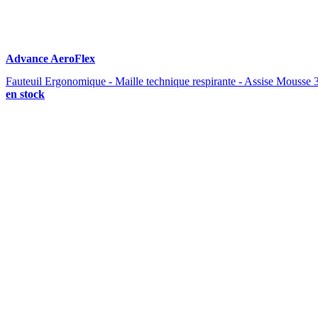
Advance AeroFlex
Fauteuil Ergonomique - Maille technique respirante - Assise Mousse 32
en stock