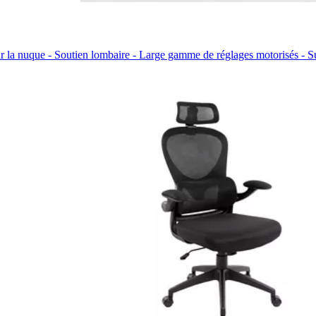
 la nuque - Soutien lombaire - Large gamme de réglages motorisés - Supp