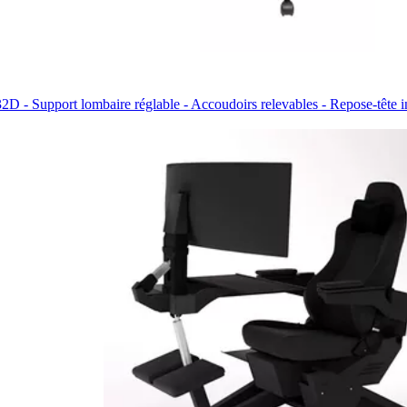
D - Support lombaire réglable - Accoudoirs relevables - Repose-tête in