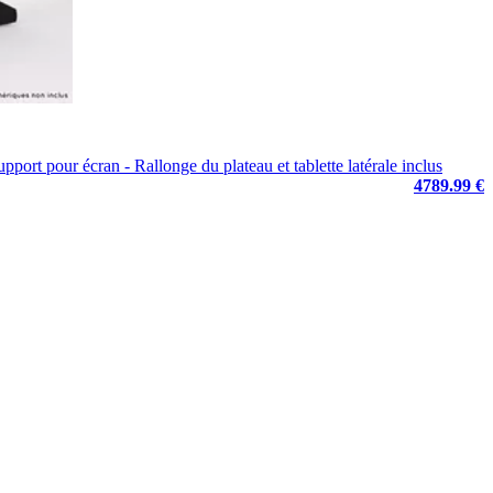
ort pour écran - Rallonge du plateau et tablette latérale inclus
4789.99 €