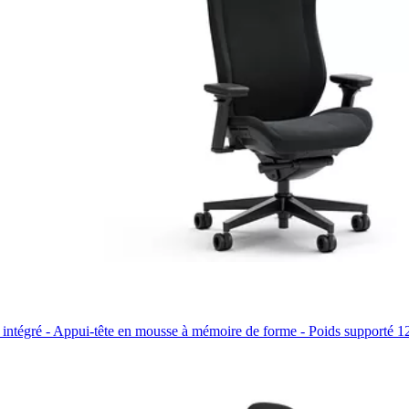
 intégré - Appui-tête en mousse à mémoire de forme - Poids supporté 