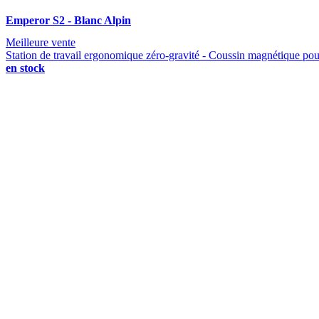
Emperor S2 - Blanc Alpin
Meilleure vente
Station de travail ergonomique zéro-gravité - Coussin magnétique pour
en stock