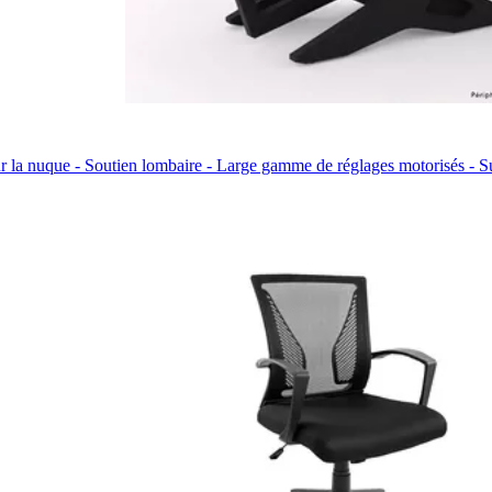
 la nuque - Soutien lombaire - Large gamme de réglages motorisés - Supp