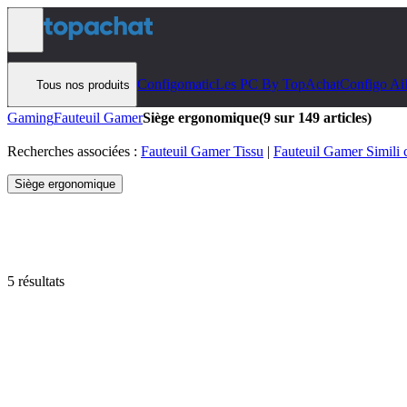
Aller au contenu
Configomatic
Les PC By TopAchat
Configo Ai
Tous nos produits
Gaming
Fauteuil Gamer
Siège ergonomique
(9 sur 149 articles)
Recherches associées :
Fauteuil Gamer Tissu
|
Fauteuil Gamer Simili 
Siège ergonomique
5 résultats