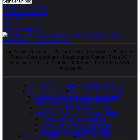
Signaler un bug
Recherche par marque
Toutes nos ventes flash
Nouveautés du jour
Soldes
Paiements sécurisés
Top Achat :
PC Gamer
-
PC sur mesure
-
Processeur
-
PC portable
Gamer
-
Carte graphique
-
Périphériques Gamer
-
Ecran PC
-
Alimentation PC
-
RTX 5080
-
9800X3D
-
RTX 5070
-
SSD
-
Nouveautés
PC Gamer WHITEOUT
PC Gamer ICEFLOW
PC Gamer NEBULA
PC Gamer MOONLIGHT
Gigabyte Gaming A16 (EVHS3FR894SH)
Gigabyte Gaming A16 (EWHS3FRC94SH)
Gigabyte Aero X16 (4WHN3FRC64AH)
Gigabyte Aero X16 (4PHN4FRC64DH)
Aorus Master 16 (8XJJ4FRE64SH)
Aorus Master 16 (6YJM5FRE65SP)
Aorus Master 16 (6ZJM6FRE65SP)
PC Gamer PANGEA [DIY]
PC Gamer TRIAS [DIY]