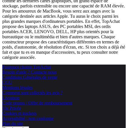
comme les dernières cartes graphiques, un grand espace de
stockage, parfois extensible ou encore une capacité de RAM élevée.
Pour les amoureux de MacBook, vous serez aux anges avec la
catégorie destinée aux articles Apple. Tu auras le choix parmi les
plus grandes marques d'ordinateurs portables. En effet, TopAchat
propose des laptops ASUS, des PC portables MSI, des ordis
portables ACER, LENOVO, DELL, HP plus orientés pour la
bureautique ou le multimédia et bien d'autres marques. Chaque
constructeur propose des caractéristiques différentes en termes de
poids, d'autonomie, de résolution d'écran, etc. Si ton choix a déjà été
fait et que tu es en manque d'accessoires, tu peux consulter notre
catégorie associée.
Pourquoi choisir TopAchat
Besoin d'aide ? Contacte nous
Conditions Générales de vente
CGU
Mentions légales
Comment sont collectés les avis ?
Livraison
Code promo / Offre de remboursement
Vie Privée
Cookies et trackers
Accessibilité : non conforme
Plan du site