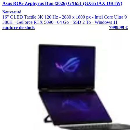
Asus ROG Zephyrus Duo (2026) GX651 (GX651AX-DR1W)
Nouveauté
16" OLED Tactile 3K 120 Hz - 2880 x 1800 px - Intel Core Ultra 9
386H - GeForce RTX 5090 - 64 Go - SSD 2 To - Windows 11
rupture de stock
7999.99 €