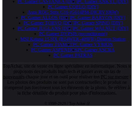
PC Gamer CASTANEA [DIY]
PC Gamer ANKYL [DIY]
PC Gamer COELO [DIY]
Asus ROG Strix G16 (G614PM-DICRV106W)
PC Gamer ALLOS [DIY]
PC Gamer BARYON [DIY]
PC Gamer TORVO [DIY]
PC Gamer SPINO [DIY]
PC Gamer JUGLANS [DIY]
PC Gamer WALNUT [DIY]
PC Gamer DYPSIS (reconditionné)
MSI Katana 15 HX (B14WEK-409FR) Dragon Station
PC Gamer TIAMAT
PC Gamer VYRION
PC Gamer ASPENDOS
PC Gamer ASCRA
PC Gamer PATRAS
TopAchat, site de vente en ligne spécialiste en informatique. Nous te
proposons des produits high-tech et gamer avec un tas de
nouveautés
chaque jour et un outil pour réaliser ton
PC sur mesure
!
Les photos des produits ne sont pas contractuelles; le produit ne
comprend pas forcément tous les éléments de la photo. Se référer à
la fiche détaillée du produit pour plus d'informations.
© 1999-2026 / Top Achat @