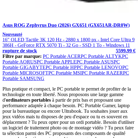
Asus ROG Zephyrus Duo (2026) GX651 (GX651AR-DR0W)
Nouveauté
16" OLED Tactile 3K 120 Hz - 2880 x 1800 px - Intel Core Ultra 9
386H - GeForce RTX 5070 Ti - 32 Go - SSD 1 To - Windows 11
rupture de stock
5599.99 €
Filtre par marque:
PC Portable ACER
PC Portable ALTYK
PC
Portable AORUS
PC Portable APPLE
PC Portable ASUS
PC
Portable GIGABYTE
PC Portable HP
PC Portable LENOVO
PC
Portable MICROSOFT
PC Portable MSI
PC Portable RAZER
PC
Portable SAMSUNG
Plus pratique et compact, le PC portable te permet de profiter de la
technologie en toute liberté. Nous proposons une large gamme
d'
ordinateurs portables
à partir de prix bas et proposant une
performance adaptée à chaque besoin. PC Portable Gamer, laptop
pour la bureautique ou encore Ultrabook. Tu souhaites jouer aux
jeux vidéos mais tu disposes de peu d'espace ou tu es souvent en
déplacement ? Tu peux opter pour un ordi portable. Besoin d'utiliser
un logiciel de traitement photo ou de montage vidéo ? Tu peux faire
ta sélection parmi des PC proposants des composants de qualité