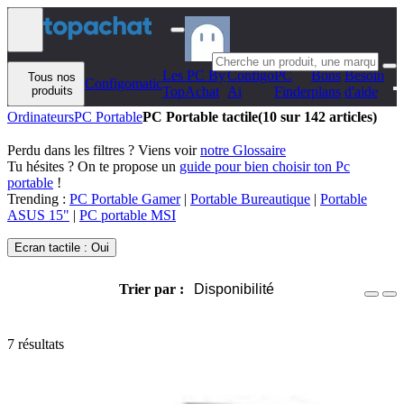
Aller au contenu
Les PC By
Configo
PC
Bons
Besoin
Tous nos
Configomatic
produits
TopAchat
Ai
Finder
plans
d'aide
Ordinateurs
PC Portable
PC Portable tactile
(10 sur 142 articles)
Perdu dans les filtres ? Viens voir
notre Glossaire
Tu hésites ? On te propose un
guide pour bien choisir ton Pc
portable
!
Trending :
PC Portable Gamer
|
Portable Bureautique
|
Portable
ASUS 15"
|
PC portable MSI
Ecran tactile : Oui
Trier par :
Disponibilité
7 résultats