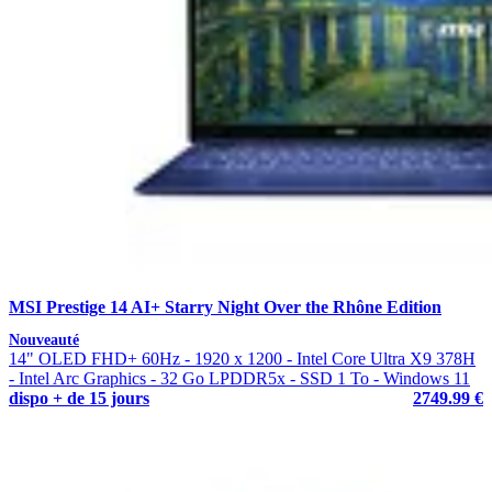
MSI Prestige 14 AI+ Starry Night Over the Rhône Edition
Nouveauté
14" OLED FHD+ 60Hz - 1920 x 1200 - Intel Core Ultra X9 378H
- Intel Arc Graphics - 32 Go LPDDR5x - SSD 1 To - Windows 11
dispo + de 15 jours
2749.99 €