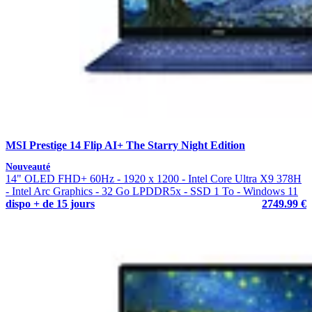
MSI Prestige 14 Flip AI+ The Starry Night Edition
Nouveauté
14" OLED FHD+ 60Hz - 1920 x 1200 - Intel Core Ultra X9 378H
- Intel Arc Graphics - 32 Go LPDDR5x - SSD 1 To - Windows 11
dispo + de 15 jours
2749.99 €