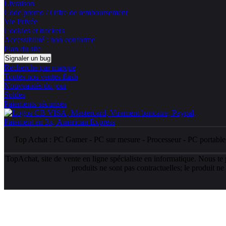
Livraison
Code promo / Offre de remboursement
Vie Privée
Cookies et trackers
Accessibilité : non conforme
Plan du site
Signaler un bug
Recherche par marque
Toutes nos ventes flash
Nouveautés du jour
Soldes
Paiements sécurisés
Top Achat :
PC Gamer
-
PC sur mesure
-
Processeur
-
PC portabl
TopAchat, site de vente en ligne spécialiste en informatique. Nous te
produits ne sont pas contractuelles; le produit n