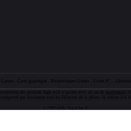
e Gamer
-
Carte graphique
-
Périphériques Gamer
-
Ecran PC
-
Aliment
 proposons des produits high-tech et gamer avec un tas de
nouveautés
ch
e comprend pas forcément tous les éléments de la photo. Se référer à la fi
© 1999-2026 / Top Achat @