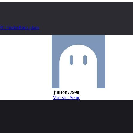
PC Finder
Bons plans
julBon77990
Voir son Setup