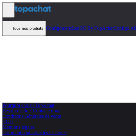
Aller au contenu
Configomatic
Les PC By TopAchat
Configo Ai
Tous nos produits
Pourquoi choisir TopAchat
Besoin d'aide ? Contacte nous
Conditions Générales de vente
CGU
Mentions légales
Comment sont collectés les avis ?