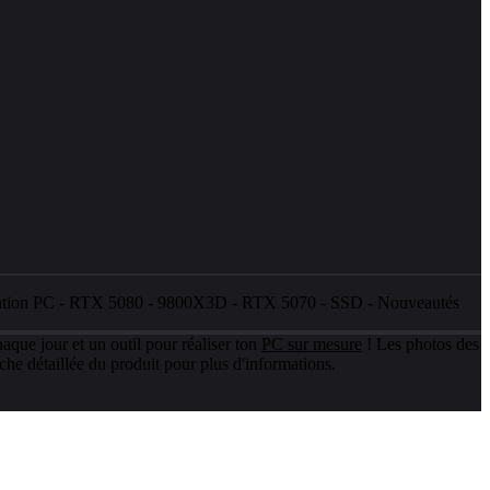
ation PC
-
RTX 5080
-
9800X3D
-
RTX 5070
-
SSD
-
Nouveautés
aque jour et un outil pour réaliser ton
PC sur mesure
! Les photos des
che détaillée du produit pour plus d'informations.