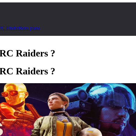
PC Finder
Bons plans
RC Raiders
?
RC Raiders
?