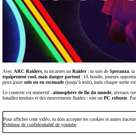
Avec
ARC Raiders
, tu incarnes un
Raider
: tu sors de
Speranza
, t
équipement cool, mais danger partout
: IA hostile, joueurs opportu
peux jouer
solo ou en escouade
(jusqu’à trois), mais chaque sortie est
Le contexte est immersif :
atmosphère de fin du monde
, niveaux ouv
batailles tendues et des mouvements fluides : vise un
PC robuste
. Pa
Pour afficher cette vidéo, tu dois accepter les cookies et autres traceu
Politique de confidentialité de youtube