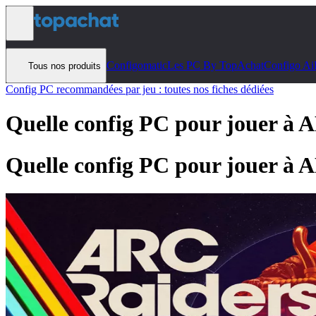
Aller au contenu
Configomatic
Les PC By TopAchat
Configo Ai
Tous nos produits
Config PC recommandées par jeu : toutes nos fiches dédiées
Quelle config PC pour jouer à
A
Quelle config PC pour jouer à
A