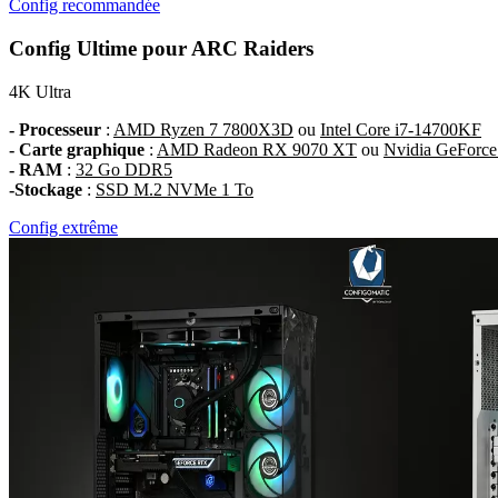
Config recommandée
Config Ultime pour ARC Raiders
4K
Ultra
- Processeur
:
AMD Ryzen 7 7800X3D
ou
Intel Core i7-14700KF
- Carte graphique
:
AMD Radeon RX 9070 XT
ou
Nvidia GeForce
- RAM
:
32 Go DDR5
-Stockage
:
SSD M.2 NVMe 1 To
Config extrême