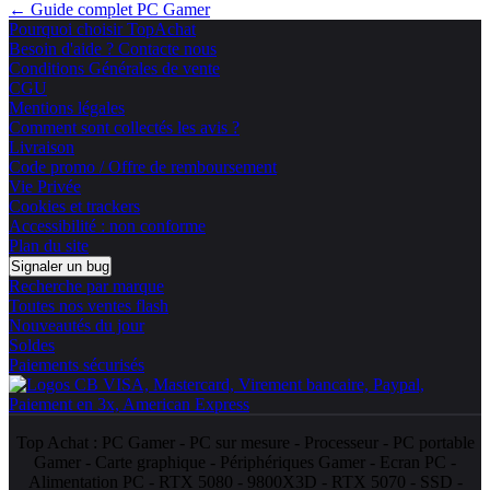
← Guide complet PC Gamer
Pourquoi choisir TopAchat
Besoin d'aide ? Contacte nous
Conditions Générales de vente
CGU
Mentions légales
Comment sont collectés les avis ?
Livraison
Code promo / Offre de remboursement
Vie Privée
Cookies et trackers
Accessibilité : non conforme
Plan du site
Signaler un bug
Recherche par marque
Toutes nos ventes flash
Nouveautés du jour
Soldes
Paiements sécurisés
Top Achat :
PC Gamer
-
PC sur mesure
-
Processeur
-
PC portable
Gamer
-
Carte graphique
-
Périphériques Gamer
-
Ecran PC
-
Alimentation PC
-
RTX 5080
-
9800X3D
-
RTX 5070
-
SSD
-