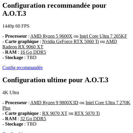
Configuration recommandée pour
A.O.T.3
1440p
60 FPS
- Processeur
:
AMD Ryzen 5 9600X
ou
Intel Core Ultra 7 265KF
- Carte graphique
:
Nvidia GeForce RTX 5060 Ti
ou
AMD
Radeon RX 9060 XT
- RAM
:
16 Go DDR5
- Stockage
: TBD
Config recommandée
Configuration ultime pour A.O.T.3
4K
Ultra
- Processeur
:
AMD Ryzen 9 9800X3D
ou
Intel Core Ultra 7 270K
Plus
- Carte graphique
:
RX 9070 XT
ou
RTX 5070 Ti
- RAM
:
32 Go DDR5
- Stockage
: TBD