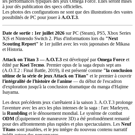
les performances typiques des jeux Omega Force. Elles seront mises
à jour dès publication des specs officielles.
Les photos des configurations ne sont que des illustrations des vastes
possibilités de PC pour jouer à
A.O.T.3
.
Date de sortie : 1er juillet 2026
sur PC (Steam), PS5, Xbox Series
X|S et Nintendo Switch 2. Plus d'informations lors du
"Next
Scouting Report"
le 1er juillet avec les voix japonaises de Mikasa
et Historia.
Attack on Titan 3 — A.O.T.3
est développé par
Omega Force
et
édité par
Koei Tecmo
. Premier opus de la saga depuis sept ans
(A.O.T.2 : Final Battle, 2019), il est présenté comme
"la conclusion
ultime de la série de jeux Attack on Titan"
et le premier à couvrir
l'intégralité de l'histoire de l'anime
— du début de l'escadron
d'exploration jusqu'à la conclusion dramatique du manga d'Hajime
Isayama.
Les deux précédents jeux s'arrêtaient à la saison 3. A.O.T.3 prolonge
l'aventure avec les arcs les plus intenses de la saga : l'arc Marleyen,
la
Rumbling
et le dénouement mondial. Le système de combat
ODM
(Équipement de manœuvre 3D) a été profondément remanié
pour des affrontements plus rapides et plus spectaculaires. Les
Neuf
Titans
sont jouables, et le jeu intègre du nouveau contenu narratif
inédit autour des personnages.