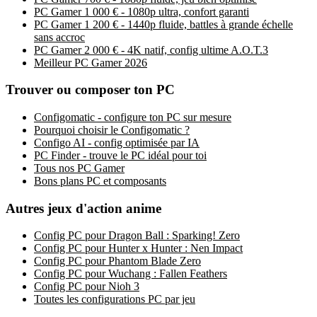
PC Gamer 1 000 € - 1080p ultra, confort garanti
PC Gamer 1 200 € - 1440p fluide, battles à grande échelle
sans accroc
PC Gamer 2 000 € - 4K natif, config ultime A.O.T.3
Meilleur PC Gamer 2026
Trouver ou composer ton PC
Configomatic - configure ton PC sur mesure
Pourquoi choisir le Configomatic ?
Configo AI - config optimisée par IA
PC Finder - trouve le PC idéal pour toi
Tous nos PC Gamer
Bons plans PC et composants
Autres jeux d'action anime
Config PC pour Dragon Ball : Sparking! Zero
Config PC pour Hunter x Hunter : Nen Impact
Config PC pour Phantom Blade Zero
Config PC pour Wuchang : Fallen Feathers
Config PC pour Nioh 3
Toutes les configurations PC par jeu