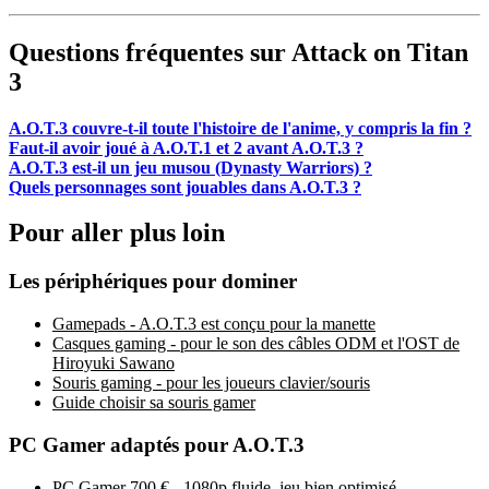
Questions fréquentes sur Attack on Titan
3
A.O.T.3 couvre-t-il toute l'histoire de l'anime, y compris la fin ?
Faut-il avoir joué à A.O.T.1 et 2 avant A.O.T.3 ?
A.O.T.3 est-il un jeu musou (Dynasty Warriors) ?
Quels personnages sont jouables dans A.O.T.3 ?
Pour aller plus loin
Les périphériques pour dominer
Gamepads - A.O.T.3 est conçu pour la manette
Casques gaming - pour le son des câbles ODM et l'OST de
Hiroyuki Sawano
Souris gaming - pour les joueurs clavier/souris
Guide choisir sa souris gamer
PC Gamer adaptés pour A.O.T.3
PC Gamer 700 € - 1080p fluide, jeu bien optimisé