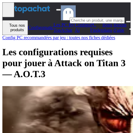
Aller au contenu
Les PC By
Configo
PC
Bons
Besoin
Tous nos
Configomatic
produits
TopAchat
Ai
Finder
plans
d'aide
Config PC recommandées par jeu : toutes nos fiches dédiées
Les configurations requises
pour jouer à Attack on Titan 3
— A.O.T.3