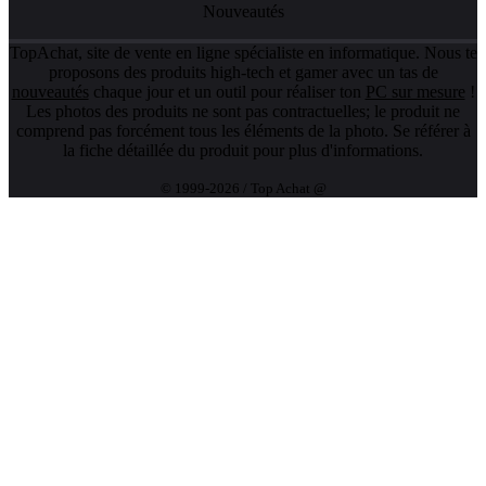
Nouveautés
TopAchat, site de vente en ligne spécialiste en informatique. Nous te
proposons des produits high-tech et gamer avec un tas de
nouveautés
chaque jour et un outil pour réaliser ton
PC sur mesure
!
Les photos des produits ne sont pas contractuelles; le produit ne
comprend pas forcément tous les éléments de la photo. Se référer à
la fiche détaillée du produit pour plus d'informations.
© 1999-2026 / Top Achat @