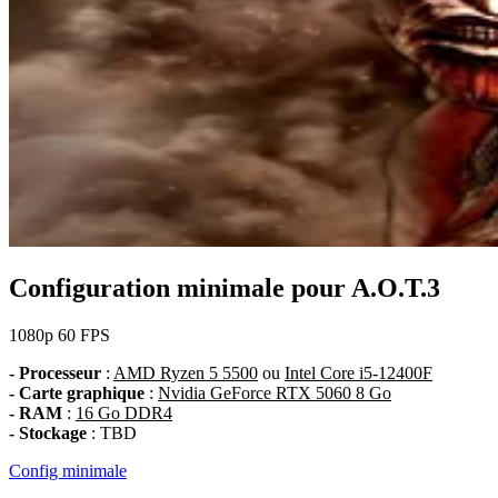
Configuration minimale pour A.O.T.3
1080p
60 FPS
- Processeur
:
AMD Ryzen 5 5500
ou
Intel Core i5-12400F
- Carte graphique
:
Nvidia GeForce RTX 5060 8 Go
- RAM
:
16 Go DDR4
- Stockage
: TBD
Config minimale