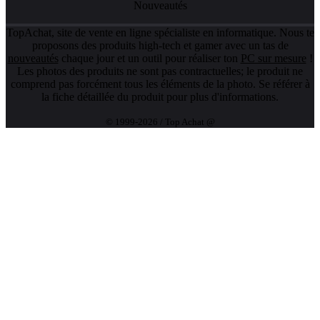
Nouveautés
TopAchat, site de vente en ligne spécialiste en informatique. Nous te
proposons des produits high-tech et gamer avec un tas de
nouveautés
chaque jour et un outil pour réaliser ton
PC sur mesure
!
Les photos des produits ne sont pas contractuelles; le produit ne
comprend pas forcément tous les éléments de la photo. Se référer à
la fiche détaillée du produit pour plus d'informations.
© 1999-2026 / Top Achat @