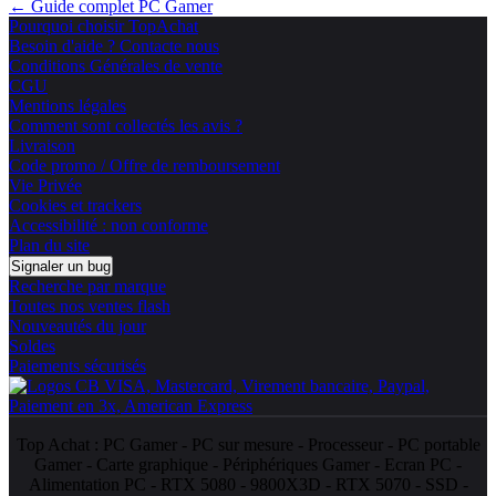
← Guide complet PC Gamer
Pourquoi choisir TopAchat
Besoin d'aide ? Contacte nous
Conditions Générales de vente
CGU
Mentions légales
Comment sont collectés les avis ?
Livraison
Code promo / Offre de remboursement
Vie Privée
Cookies et trackers
Accessibilité : non conforme
Plan du site
Signaler un bug
Recherche par marque
Toutes nos ventes flash
Nouveautés du jour
Soldes
Paiements sécurisés
Top Achat :
PC Gamer
-
PC sur mesure
-
Processeur
-
PC portable
Gamer
-
Carte graphique
-
Périphériques Gamer
-
Ecran PC
-
Alimentation PC
-
RTX 5080
-
9800X3D
-
RTX 5070
-
SSD
-