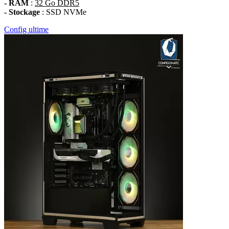
- RAM
:
32 Go DDR5
- Stockage
: SSD NVMe
Config ultime