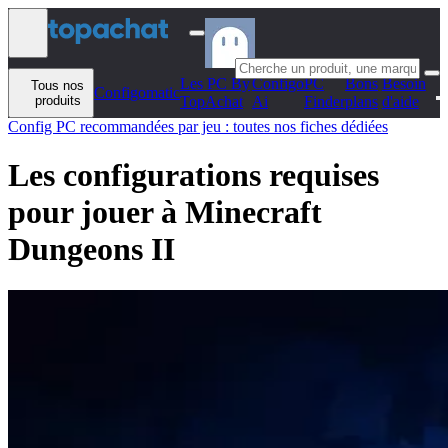
Aller au contenu
Les PC By
Configo
PC
Bons
Besoin
Tous nos
Configomatic
produits
TopAchat
Ai
Finder
plans
d'aide
Config PC recommandées par jeu : toutes nos fiches dédiées
Les configurations requises
pour jouer à Minecraft
Dungeons II