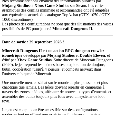
Nos recommandations émanent des informations publiées par
Mojang Studios
et
Xbox Game Studios
sur Steam. Les cartes
graphiques des configs minimale et recommandée ont été adaptées
aux équivalents actuels du catalogue TopAchat (GTX 1050 / GTX
1060 discontinués).
Les photos des configurations ne sont que des illustrations des vastes
possibilités de PC pour jouer à
Minecraft Dungeons II
.
Date de sortie : 29 septembre 2026 !
Minecraft Dungeons II
est un
action RPG dungeon crawler
isométrique
développé par
Mojang Studios
et
Double Eleven
, et
édité par
Xbox Game Studios
. Suite directe de Minecraft Dungeons
(2020), le jeu reprend les mêmes bases : exploration de donjons,
butin, coopération jusqu'à 4 joueurs, et combats nerveux dans
l'univers cubique de Minecraft.
Une nouvelle menace s'abat sur le monde -- plus puissante et plus
chaotique que jamais. Les héros doivent repartir en campagne à
travers des zones inédites, affronter de nouveaux types d'ennemis et
assembler des builds toujours plus fous avec un système de loot
revu.
Le jeu est conçu pour être accessible sur des configurations
modestes tout en offrant une expérience fluide sur du matériel