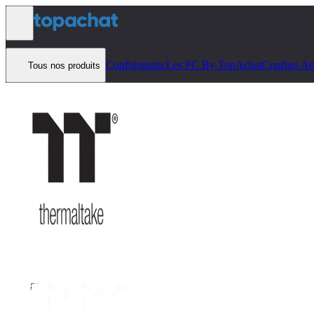
Aller au contenu
Configomatic
Les PC By TopAchat
Configo Ai
Tous nos produits