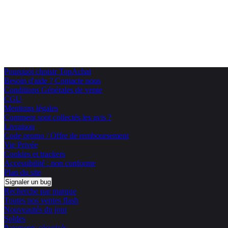
Pourquoi choisir TopAchat
Besoin d'aide ? Contacte nous
Conditions Générales de vente
CGU
Mentions légales
Comment sont collectés les avis ?
Livraison
Code promo / Offre de remboursement
Vie Privée
Cookies et trackers
Accessibilité : non conforme
Plan du site
Signaler un bug
Recherche par marque
Toutes nos ventes flash
Nouveautés du jour
Soldes
Paiements sécurisés