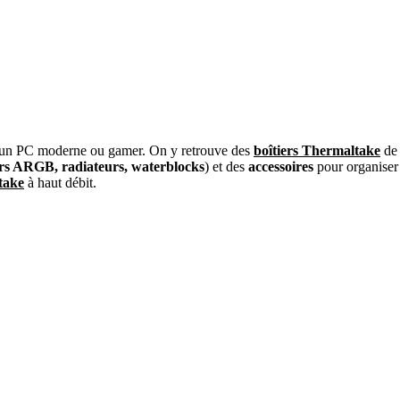
 un PC moderne ou gamer. On y retrouve des
boîtiers Thermaltake
de 
urs ARGB, radiateurs, waterblocks
) et des
accessoires
pour organiser
take
à haut débit.