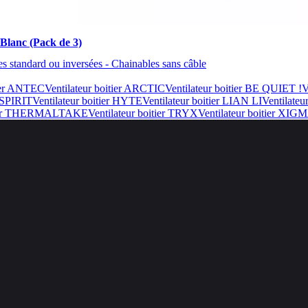
Blanc (Pack de 3)
 standard ou inversées - Chainables sans câble
tier ANTEC
Ventilateur boitier ARCTIC
Ventilateur boitier BE QUIET !
V
 SPIRIT
Ventilateur boitier HYTE
Ventilateur boitier LIAN LI
Ventilate
itier THERMALTAKE
Ventilateur boitier TRYX
Ventilateur boitier XI