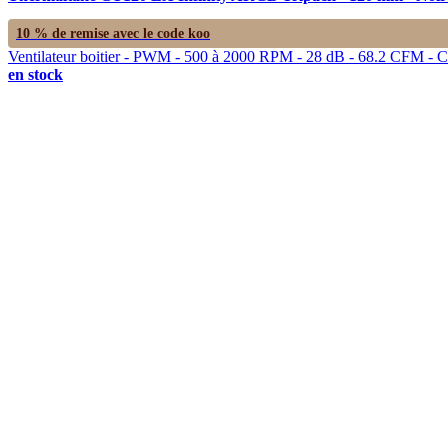
10 % de remise avec le code
koo
Ventilateur boitier - PWM - 500 à 2000 RPM - 28 dB - 68.2 CFM - C
en stock