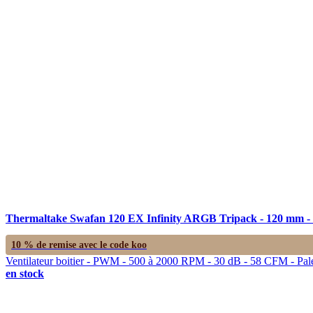
Thermaltake Swafan 120 EX Infinity ARGB Tripack - 120 mm - 
10 % de remise avec le code
koo
Ventilateur boitier - PWM - 500 à 2000 RPM - 30 dB - 58 CFM - Pales
en stock