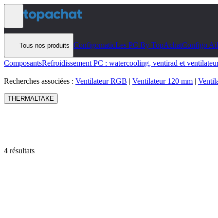
Aller au contenu
Configomatic
Les PC By TopAchat
Configo Ai
Tous nos produits
Composants
Refroidissement PC : watercooling, ventirad et ventilateu
Recherches associées :
Ventilateur RGB
|
Ventilateur 120 mm
|
Venti
THERMALTAKE
4 résultats