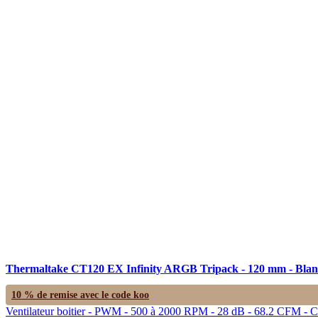
Thermaltake CT120 EX Infinity ARGB Tripack - 120 mm - Blanc
10 % de remise avec le code
koo
Ventilateur boitier - PWM - 500 à 2000 RPM - 28 dB - 68.2 CFM - C