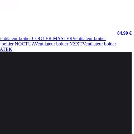
84.99 €
entilateur boitier COOLER MASTER
Ventilateur boitier
ur boitier NOCTUA
Ventilateur boitier NZXT
Ventilateur boitier
GMATEK