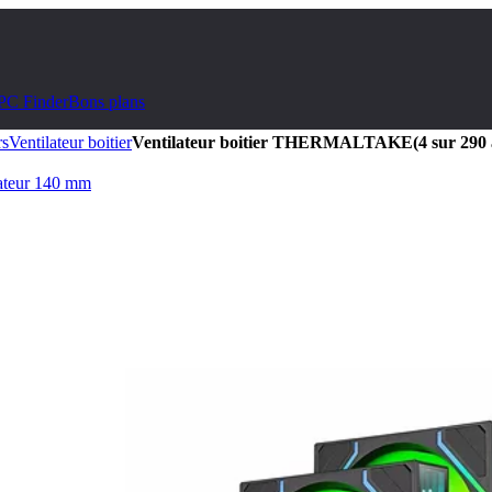
PC Finder
Bons plans
rs
Ventilateur boitier
Ventilateur boitier THERMALTAKE
(4 sur 290 
lateur 140 mm