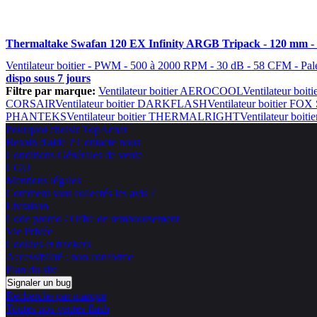
Thermaltake Swafan 120 EX Infinity ARGB Tripack - 120 mm - 
Ventilateur boitier - PWM - 500 à 2000 RPM - 30 dB - 58 CFM - Pales
dispo sous 7 jours
Filtre par marque:
Ventilateur boitier AEROCOOL
Ventilateur boi
CORSAIR
Ventilateur boitier DARKFLASH
Ventilateur boitier FOX
PHANTEKS
Ventilateur boitier THERMALRIGHT
Ventilateur bo
Pourquoi choisir TopAchat
Besoin d'aide ? Contacte nous
Conditions Générales de vente
CGU
Mentions légales
Comment sont collectés les avis ?
Livraison
Code promo / Offre de remboursement
Vie Privée
Cookies et trackers
Accessibilité : non conforme
Plan du site
Signaler un bug
Recherche par marque
Toutes nos ventes flash