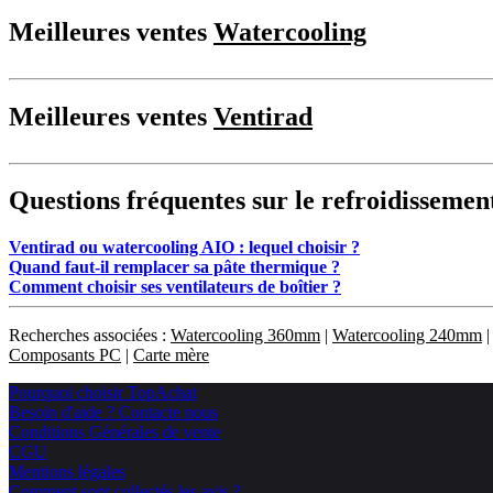
Meilleures ventes
Watercooling
Meilleures ventes
Ventirad
Questions fréquentes sur le refroidisseme
Ventirad ou watercooling AIO : lequel choisir ?
Quand faut-il remplacer sa pâte thermique ?
Comment choisir ses ventilateurs de boîtier ?
Recherches associées :
Watercooling 360mm
|
Watercooling 240mm
Composants PC
|
Carte mère
Pourquoi choisir TopAchat
Besoin d'aide ? Contacte nous
Conditions Générales de vente
CGU
Mentions légales
Comment sont collectés les avis ?