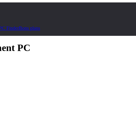
PC Finder
Bons plans
ement PC