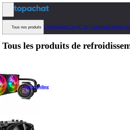
Aller au contenu
Configomatic
Les PC By TopAchat
Configo Ai
Tous nos produits
Tous les produits de refroidiss
Watercooling