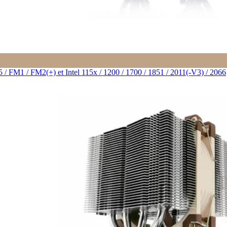
M1 / FM2(+) et Intel 115x / 1200 / 1700 / 1851 / 2011(-V3) / 2066