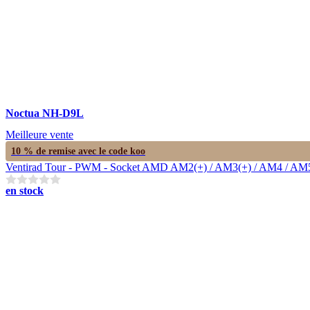
Noctua NH-D9L
Meilleure vente
10 % de remise avec le code
koo
Ventirad Tour - PWM - Socket AMD AM2(+) / AM3(+) / AM4 / AM5 / F
en stock