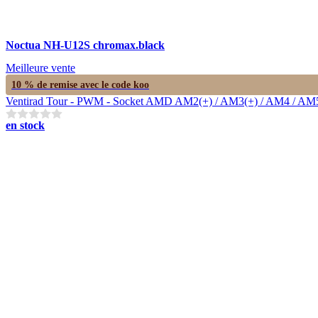
Noctua NH-U12S chromax.black
Meilleure vente
10 % de remise avec le code
koo
Ventirad Tour - PWM - Socket AMD AM2(+) / AM3(+) / AM4 / AM5 / F
en stock