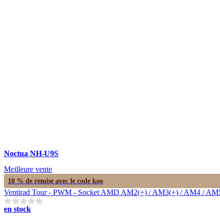
Noctua NH-U9S
Meilleure vente
10 % de remise avec le code
koo
Ventirad Tour - PWM - Socket AMD AM2(+) / AM3(+) / AM4 / AM5 / F
en stock