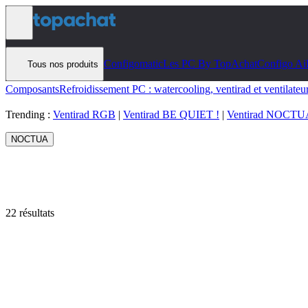
Aller au contenu
Configomatic
Les PC By TopAchat
Configo Ai
Tous nos produits
Composants
Refroidissement PC : watercooling, ventirad et ventilateu
Trending :
Ventirad RGB
|
Ventirad BE QUIET !
|
Ventirad NOCTU
NOCTUA
22 résultats