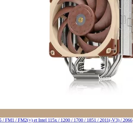
M1 / FM2(+) et Intel 115x / 1200 / 1700 / 1851 / 2011(-V3) / 2066