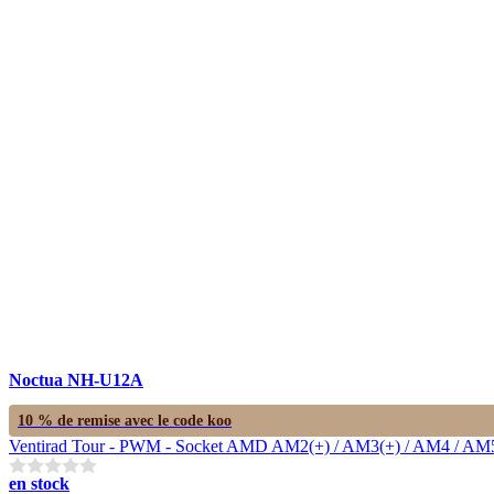
Noctua NH-U12A
10 % de remise avec le code
koo
Ventirad Tour - PWM - Socket AMD AM2(+) / AM3(+) / AM4 / AM5 / F
en stock