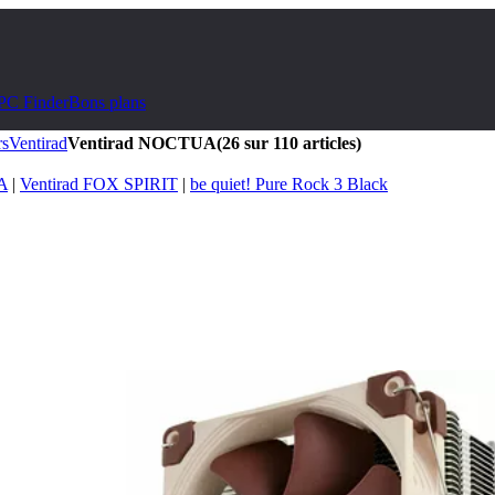
PC Finder
Bons plans
rs
Ventirad
Ventirad NOCTUA
(26 sur 110 articles)
A
|
Ventirad FOX SPIRIT
|
be quiet! Pure Rock 3 Black