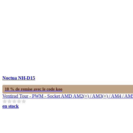
Noctua NH-D15
10 % de remise avec le code
koo
Ventirad Tour - PWM - Socket AMD AM2(+) / AM3(+) / AM4 / AM5 / F
en stock