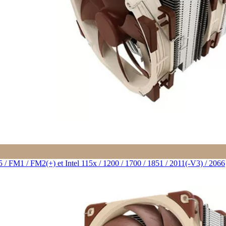
M1 / FM2(+) et Intel 115x / 1200 / 1700 / 1851 / 2011(-V3) / 2066