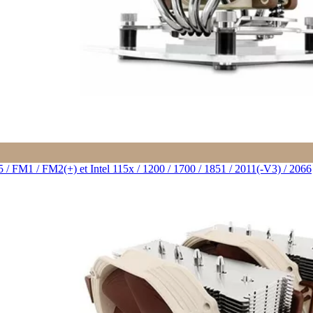
M1 / FM2(+) et Intel 115x / 1200 / 1700 / 1851 / 2011(-V3) / 2066