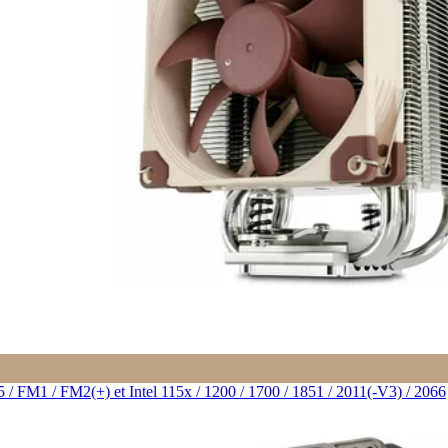
M1 / FM2(+) et Intel 115x / 1200 / 1700 / 1851 / 2011(-V3) / 2066