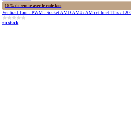
10 % de remise avec le code
koo
Ventirad Tour - PWM - Socket AMD AM4 / AM5 et Intel 115x / 1200 
en stock