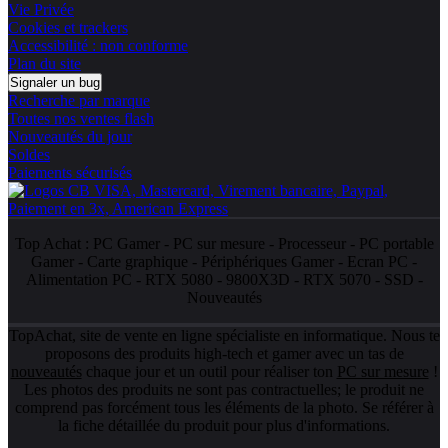
Vie Privée
Cookies et trackers
Accessibilité : non conforme
Plan du site
Signaler un bug
Recherche par marque
Toutes nos ventes flash
Nouveautés du jour
Soldes
Paiements sécurisés
Top Achat :
PC Gamer
-
PC sur mesure
-
Processeur
-
PC portable
Gamer
-
Carte graphique
-
Périphériques Gamer
-
Ecran PC
-
Alimentation PC
-
RTX 5080
-
9800X3D
-
RTX 5070
-
SSD
-
Nouveautés
TopAchat, site de vente en ligne spécialiste en informatique. Nous te
proposons des produits high-tech et gamer avec un tas de
nouveautés
chaque jour et un outil pour réaliser ton
PC sur mesure
!
Les photos des produits ne sont pas contractuelles; le produit ne
comprend pas forcément tous les éléments de la photo. Se référer à
la fiche détaillée du produit pour plus d'informations.