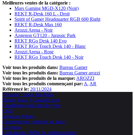
Meilleures ventes de la catégorie :
Mars Gaming MGD-X120 (Noir)
REKT R-Desk 160 L - Droit
Spirit of Gamer Headquarter RGB 600 Right
REKT R-Desk Max 160
Arozzi Arena - Noir
Azgenon GT120 - Jurassic Park
REKT RGo Desk 140 Evo
REKT RGo Touch Desk 140 - Blanc
Arozzi Arena - Rose
REKT RGo Touch Desk 140 - Noir
Voir tous les produits dans:
Bureau Gamer
Voir tous les produits dans:
Bureau Gamer arozzi
Voir tous les produits de la marque:
AROZZI
Voir tous les produits commençant par:
A
AR
Référencé le:
20/11/2024
Pourquoi choisir TopAchat
Besoin d'aide ? Contacte nous
Conditions Générales de vente
CGU
Mentions légales
Comment sont collectés les avis ?
Livraison
Code promo / Offre de remboursement