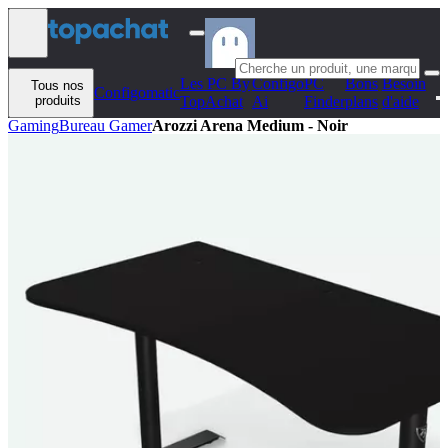
Aller au contenu
Les PC By
Configo
PC
Bons
Besoin
Tous nos
Configomatic
produits
TopAchat
Ai
Finder
plans
d'aide
Gaming
Bureau Gamer
Arozzi Arena Medium - Noir