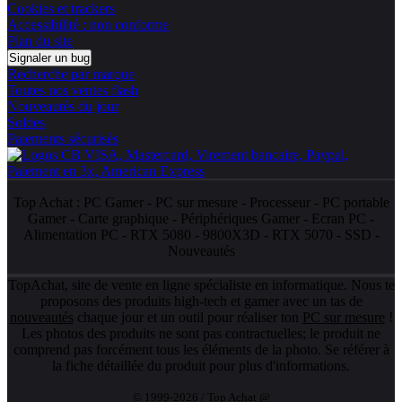
Cookies et trackers
Accessibilité : non conforme
Plan du site
Signaler un bug
Recherche par marque
Toutes nos ventes flash
Nouveautés du jour
Soldes
Paiements sécurisés
Top Achat :
PC Gamer
-
PC sur mesure
-
Processeur
-
PC portable
Gamer
-
Carte graphique
-
Périphériques Gamer
-
Ecran PC
-
Alimentation PC
-
RTX 5080
-
9800X3D
-
RTX 5070
-
SSD
-
Nouveautés
TopAchat, site de vente en ligne spécialiste en informatique. Nous te
proposons des produits high-tech et gamer avec un tas de
nouveautés
chaque jour et un outil pour réaliser ton
PC sur mesure
!
Les photos des produits ne sont pas contractuelles; le produit ne
comprend pas forcément tous les éléments de la photo. Se référer à
la fiche détaillée du produit pour plus d'informations.
© 1999-2026 / Top Achat @