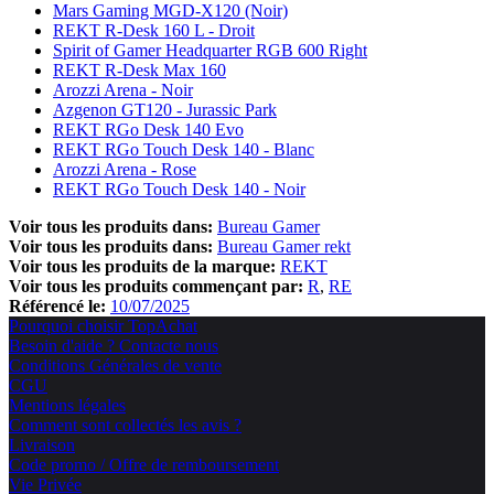
Mars Gaming MGD-X120 (Noir)
REKT R-Desk 160 L - Droit
Spirit of Gamer Headquarter RGB 600 Right
REKT R-Desk Max 160
Arozzi Arena - Noir
Azgenon GT120 - Jurassic Park
REKT RGo Desk 140 Evo
REKT RGo Touch Desk 140 - Blanc
Arozzi Arena - Rose
REKT RGo Touch Desk 140 - Noir
Voir tous les produits dans:
Bureau Gamer
Voir tous les produits dans:
Bureau Gamer rekt
Voir tous les produits de la marque:
REKT
Voir tous les produits commençant par:
R
RE
Référencé le:
10/07/2025
Pourquoi choisir TopAchat
Besoin d'aide ? Contacte nous
Conditions Générales de vente
CGU
Mentions légales
Comment sont collectés les avis ?
Livraison
Code promo / Offre de remboursement
Vie Privée