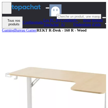
Aller au contenu
Les PC By
Configo
PC
Bons
Besoin
Tous nos
Configomatic
produits
TopAchat
Ai
Finder
plans
d'aide
Gaming
Bureau Gamer
REKT R-Desk - 160 R - Wood