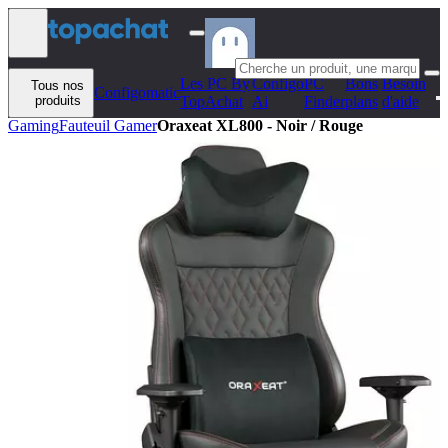
Aller au contenu
Les PC By
Configo
PC
Bons
Besoin
Tous nos
Configomatic
produits
TopAchat
Ai
Finder
plans
d'aide
Gaming
Fauteuil Gamer
Oraxeat XL800 - Noir / Rouge