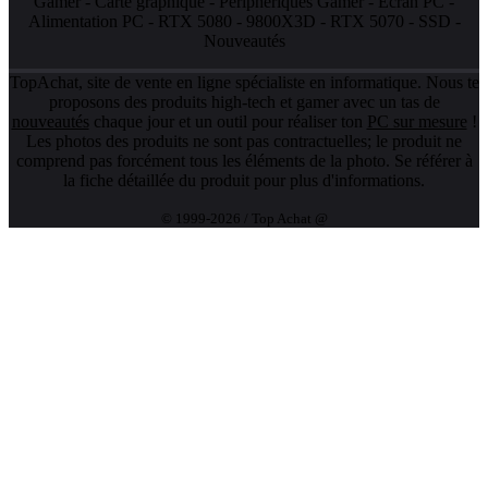
Gamer
-
Carte graphique
-
Périphériques Gamer
-
Ecran PC
-
Alimentation PC
-
RTX 5080
-
9800X3D
-
RTX 5070
-
SSD
-
Nouveautés
TopAchat, site de vente en ligne spécialiste en informatique. Nous te
proposons des produits high-tech et gamer avec un tas de
nouveautés
chaque jour et un outil pour réaliser ton
PC sur mesure
!
Les photos des produits ne sont pas contractuelles; le produit ne
comprend pas forcément tous les éléments de la photo. Se référer à
la fiche détaillée du produit pour plus d'informations.
© 1999-2026 / Top Achat @