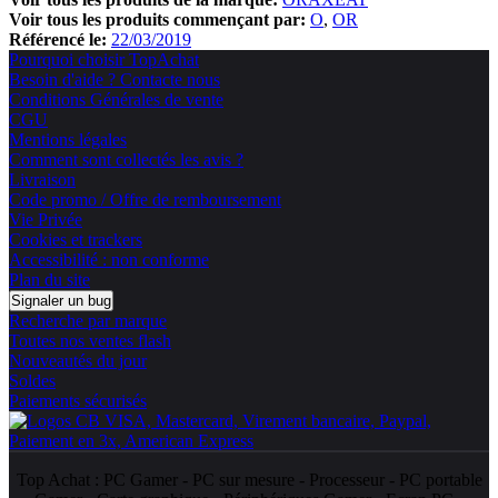
Voir tous les produits commençant par:
O
OR
Référencé le:
22/03/2019
Pourquoi choisir TopAchat
Besoin d'aide ? Contacte nous
Conditions Générales de vente
CGU
Mentions légales
Comment sont collectés les avis ?
Livraison
Code promo / Offre de remboursement
Vie Privée
Cookies et trackers
Accessibilité : non conforme
Plan du site
Signaler un bug
Recherche par marque
Toutes nos ventes flash
Nouveautés du jour
Soldes
Paiements sécurisés
Top Achat :
PC Gamer
-
PC sur mesure
-
Processeur
-
PC portable