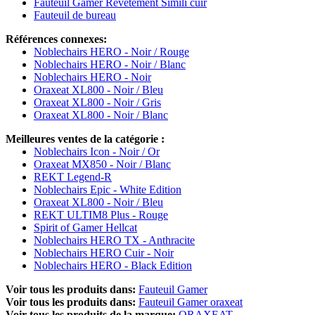
Fauteuil Gamer Revêtement Simili cuir
Fauteuil de bureau
Références connexes:
Noblechairs HERO - Noir / Rouge
Noblechairs HERO - Noir / Blanc
Noblechairs HERO - Noir
Oraxeat XL800 - Noir / Bleu
Oraxeat XL800 - Noir / Gris
Oraxeat XL800 - Noir / Blanc
Meilleures ventes de la catégorie :
Noblechairs Icon - Noir / Or
Oraxeat MX850 - Noir / Blanc
REKT Legend-R
Noblechairs Epic - White Edition
Oraxeat XL800 - Noir / Bleu
REKT ULTIM8 Plus - Rouge
Spirit of Gamer Hellcat
Noblechairs HERO TX - Anthracite
Noblechairs HERO Cuir - Noir
Noblechairs HERO - Black Edition
Voir tous les produits dans:
Fauteuil Gamer
Voir tous les produits dans:
Fauteuil Gamer oraxeat
Voir tous les produits de la marque:
ORAXEAT