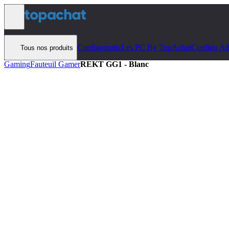
Aller au contenu
Configomatic
Les PC By TopAchat
Configo Ai
Tous nos produits
Gaming
Fauteuil Gamer
REKT GG1 - Blanc