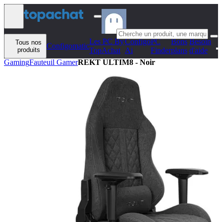
Aller au contenu
Les PC By
Configo
PC
Bons
Besoin
Tous nos
Configomatic
produits
TopAchat
Ai
Finder
plans
d'aide
Gaming
Fauteuil Gamer
REKT ULTIM8 - Noir