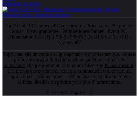
Paiements sécurisés
Top Achat :
PC Gamer
-
PC sur mesure
-
Processeur
-
PC portable
Gamer
-
Carte graphique
-
Périphériques Gamer
-
Ecran PC
-
Alimentation PC
-
RTX 5080
-
9800X3D
-
RTX 5070
-
SSD
-
Nouveautés
TopAchat, site de vente en ligne spécialiste en informatique. Nous te
proposons des produits high-tech et gamer avec un tas de
nouveautés
chaque jour et un outil pour réaliser ton
PC sur mesure
!
Les photos des produits ne sont pas contractuelles; le produit ne
comprend pas forcément tous les éléments de la photo. Se référer à
la fiche détaillée du produit pour plus d'informations.
© 1999-2026 / Top Achat @