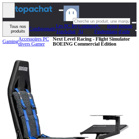
Aller au contenu
Les PC By
Configo
PC
Bons
Besoin
Tous nos
Configomatic
produits
TopAchat
Ai
Finder
plans
d'aide
Accessoires PC
Next Level Racing - Flight Simulator
Gaming
divers Gamer
BOEING Commercial Edition