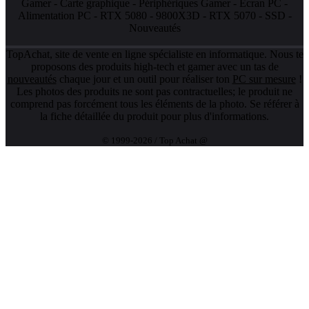
Gamer
-
Carte graphique
-
Périphériques Gamer
-
Ecran PC
-
Alimentation PC
-
RTX 5080
-
9800X3D
-
RTX 5070
-
SSD
-
Nouveautés
TopAchat, site de vente en ligne spécialiste en informatique. Nous te
proposons des produits high-tech et gamer avec un tas de
nouveautés
chaque jour et un outil pour réaliser ton
PC sur mesure
!
Les photos des produits ne sont pas contractuelles; le produit ne
comprend pas forcément tous les éléments de la photo. Se référer à
la fiche détaillée du produit pour plus d'informations.
© 1999-2026 / Top Achat @