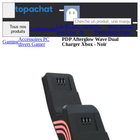
Aller au contenu
Les PC By
Configo
PC
Bons
Besoin
Tous nos
Configomatic
produits
TopAchat
Ai
Finder
plans
d'aide
Accessoires PC
PDP Afterglow Wave Dual
Gaming
divers Gamer
Charger Xbox - Noir