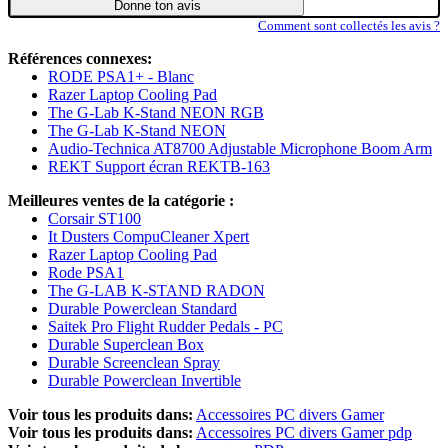
Donne ton avis
Comment sont collectés les avis ?
Références connexes:
RODE PSA1+ - Blanc
Razer Laptop Cooling Pad
The G-Lab K-Stand NEON RGB
The G-Lab K-Stand NEON
Audio-Technica AT8700 Adjustable Microphone Boom Arm
REKT Support écran REKTB-163
Meilleures ventes de la catégorie :
Corsair ST100
It Dusters CompuCleaner Xpert
Razer Laptop Cooling Pad
Rode PSA1
The G-LAB K-STAND RADON
Durable Powerclean Standard
Saitek Pro Flight Rudder Pedals - PC
Durable Superclean Box
Durable Screenclean Spray
Durable Powerclean Invertible
Voir tous les produits dans:
Accessoires PC divers Gamer
Voir tous les produits dans:
Accessoires PC divers Gamer pdp