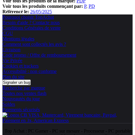
Voir tous les produits de la marque:
PDP
Voir tous les produits commençant par:
P
PD
Référencé le:
26/05/2025
Pourquoi choisir TopAchat
Besoin d'aide ? Contacte nous
Conditions Générales de vente
CGU
Mentions légales
Comment sont collectés les avis ?
Livraison
Code promo / Offre de remboursement
Vie Privée
Cookies et trackers
Accessibilité : non conforme
Plan du site
Signaler un bug
Recherche par marque
Toutes nos ventes flash
Nouveautés du jour
Soldes
Paiements sécurisés
Top Achat :
PC Gamer
-
PC sur mesure
-
Processeur
-
PC portable