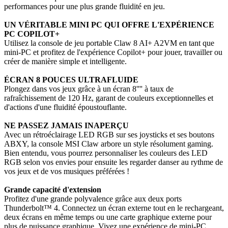
performances pour une plus grande fluidité en jeu.
UN VÉRITABLE MINI PC QUI OFFRE L'EXPÉRIENCE
PC COPILOT+
Utilisez la console de jeu portable Claw 8 AI+ A2VM en tant que
mini-PC et profitez de l'expérience Copilot+ pour jouer, travailler ou
créer de manière simple et intelligente.
ÉCRAN 8 POUCES ULTRAFLUIDE
Plongez dans vos jeux grâce à un écran 8'''' à taux de
rafraîchissement de 120 Hz, garant de couleurs exceptionnelles et
d'actions d'une fluidité époustouflante.
NE PASSEZ JAMAIS INAPERÇU
Avec un rétroéclairage LED RGB sur ses joysticks et ses boutons
ABXY, la console MSI Claw arbore un style résolument gaming.
Bien entendu, vous pourrez personnaliser les couleurs des LED
RGB selon vos envies pour ensuite les regarder danser au rythme de
vos jeux et de vos musiques préférées !
Grande capacité d'extension
Profitez d'une grande polyvalence grâce aux deux ports
Thunderbolt™ 4. Connectez un écran externe tout en le rechargeant,
deux écrans en même temps ou une carte graphique externe pour
plus de puissance graphique. Vivez une expérience de mini-PC