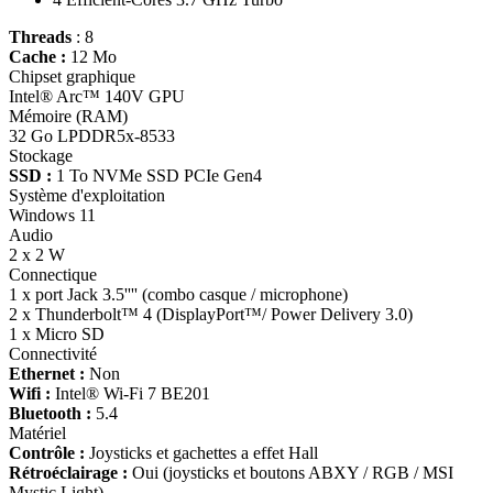
Threads
: 8
Cache :
12 Mo
Chipset graphique
Intel® Arc™ 140V GPU
Mémoire (RAM)
32 Go LPDDR5x-8533
Stockage
SSD :
1 To NVMe SSD PCIe Gen4
Système d'exploitation
Windows 11
Audio
2 x 2 W
Connectique
1 x port Jack 3.5'''' (combo casque / microphone)
2 x Thunderbolt™ 4 (DisplayPort™/ Power Delivery 3.0)
1 x Micro SD
Connectivité
Ethernet :
Non
Wifi :
Intel® Wi-Fi 7 BE201
Bluetooth :
5.4
Matériel
Contrôle :
Joysticks et gachettes a effet Hall
Rétroéclairage :
Oui (joysticks et boutons ABXY / RGB / MSI
Mystic Light)