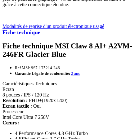
grâce à cette connectique étendue.
Modalités de reprise d'un produit électronique usagé
Fiche technique
Fiche technique MSI Claw 8 AI+ A2VM-
246FR Glacier Blue
Ref MSI: 9S7-1T5214-246
Garantie Légale de conformité:
2 ans
Caractéristiques Techniques
Ecran
8 pouces / IPS / 120 Hz
Résolution :
FHD+(1920x1200)
Ecran tactile :
Oui
Processeur
Intel Core Ultra 7 258V
Cœurs :
4 Performance-Cores 4.8 GHz Turbo
4 Efficient-Cores 3.7 GHz Turbo