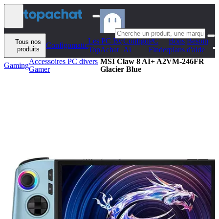
Aller au contenu
Les PC By
Configo
PC
Bons
Besoin
Tous nos
Configomatic
produits
TopAchat
Ai
Finder
plans
d'aide
Accessoires PC divers
MSI Claw 8 AI+ A2VM-246FR
Gaming
Gamer
Glacier Blue