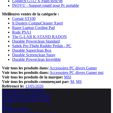
Logitech G512 X Palm Rest 98
INOVU - Support rotatif pour Pc portable
Meilleures ventes de la catégorie :
Corsair ST100
It Dusters CompuCleaner Xpert
Razer Laptop Cooling Pad
Rode PSA1
The G-LAB K-STAND RADON
Durable Powerclean Standard
Saitek Pro Flight Rudder Pedals - PC
Durable Superclean Box
Durable Screenclean Spray
Durable Powerclean Invertible
Voir tous les produits dans:
Accessoires PC divers Gamer
Voir tous les produits dans:
Accessoires PC divers Gamer msi
Voir tous les produits de la marque:
MSI
Voir tous les produits commençant par:
M
MS
Référencé le:
13/05/2026
Pourquoi choisir TopAchat
Besoin d'aide ? Contacte nous
Conditions Générales de vente
CGU
Mentions légales