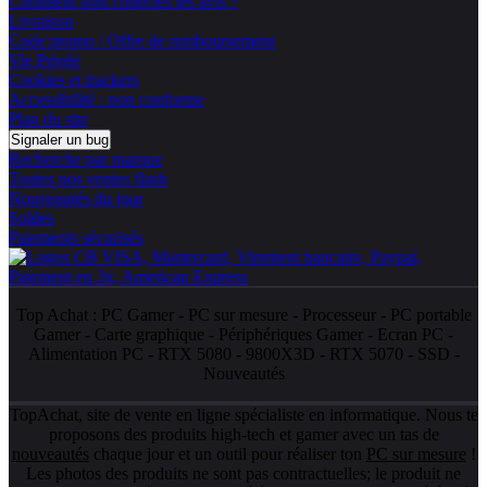
Comment sont collectés les avis ?
Livraison
Code promo / Offre de remboursement
Vie Privée
Cookies et trackers
Accessibilité : non conforme
Plan du site
Signaler un bug
Recherche par marque
Toutes nos ventes flash
Nouveautés du jour
Soldes
Paiements sécurisés
Top Achat :
PC Gamer
-
PC sur mesure
-
Processeur
-
PC portable
Gamer
-
Carte graphique
-
Périphériques Gamer
-
Ecran PC
-
Alimentation PC
-
RTX 5080
-
9800X3D
-
RTX 5070
-
SSD
-
Nouveautés
TopAchat, site de vente en ligne spécialiste en informatique. Nous te
proposons des produits high-tech et gamer avec un tas de
nouveautés
chaque jour et un outil pour réaliser ton
PC sur mesure
!
Les photos des produits ne sont pas contractuelles; le produit ne