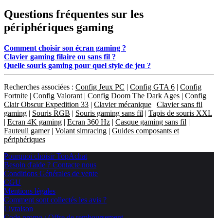
Questions fréquentes sur les
périphériques gaming
Comment choisir son écran gaming ?
Clavier gaming filaire ou sans fil ?
Quelle souris gaming pour quel style de jeu ?
Recherches associées :
Config Jeux PC
|
Config GTA 6
|
Config
Fortnite
|
Config Valorant
|
Config Doom The Dark Ages
|
Config
Clair Obscur Expedition 33
|
Clavier mécanique
|
Clavier sans fil
gaming
|
Souris RGB
|
Souris gaming sans fil
|
Tapis de souris XXL
|
Ecran 4K gaming
|
Ecran 360 Hz
|
Casque gaming sans fil
|
Fauteuil gamer
|
Volant simracing
|
Guides composants et
périphériques
Pourquoi choisir TopAchat
Besoin d'aide ? Contacte nous
Conditions Générales de vente
CGU
Mentions légales
Comment sont collectés les avis ?
Livraison
Code promo / Offre de remboursement