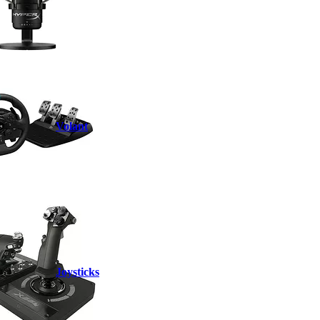
Volant
Joysticks