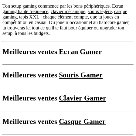
Ton setup gaming commence par les bons périphériques.
Ecran
gaming haute fréquence
,
clavier mécanique
,
souris légère
,
casque
gaming
,
tapis XXL
: chaque élément compte, que tu joues en
compétitif ou en casual. Du joueur occasionnel au hardcore gamer,
tu trouveras ici tout ce qu'il te faut pour équiper ou upgrader ton
setup, à tous les budgets.
Meilleures ventes
Ecran Gamer
Meilleures ventes
Souris Gamer
Meilleures ventes
Clavier Gamer
Meilleures ventes
Casque Gamer