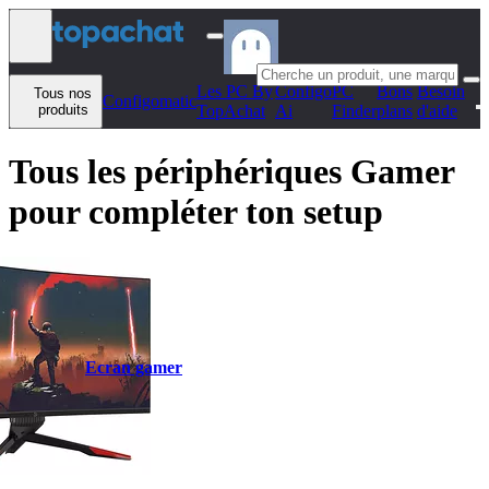
Aller au contenu
Les PC By
Configo
PC
Bons
Besoin
Tous nos
Configomatic
produits
TopAchat
Ai
Finder
plans
d'aide
Tous les périphériques Gamer
pour compléter ton setup
Ecran gamer