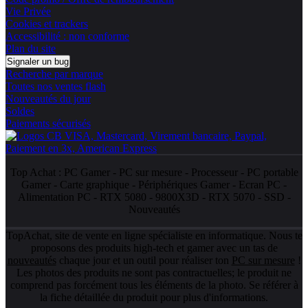
Vie Privée
Cookies et trackers
Accessibilité : non conforme
Plan du site
Signaler un bug
Recherche par marque
Toutes nos ventes flash
Nouveautés du jour
Soldes
Paiements sécurisés
Top Achat :
PC Gamer
-
PC sur mesure
-
Processeur
-
PC portable
Gamer
-
Carte graphique
-
Périphériques Gamer
-
Ecran PC
-
Alimentation PC
-
RTX 5080
-
9800X3D
-
RTX 5070
-
SSD
-
Nouveautés
TopAchat, site de vente en ligne spécialiste en informatique. Nous te
proposons des produits high-tech et gamer avec un tas de
nouveautés
chaque jour et un outil pour réaliser ton
PC sur mesure
!
Les photos des produits ne sont pas contractuelles; le produit ne
comprend pas forcément tous les éléments de la photo. Se référer à
la fiche détaillée du produit pour plus d'informations.