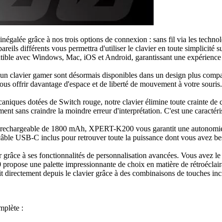
inégalée grâce à nos trois options de connexion : sans fil via les techn
reils différents vous permettra d'utiliser le clavier en toute simplicité 
ible avec Windows, Mac, iOS et Android, garantissant une expérience ut
 d'un clavier gamer sont désormais disponibles dans un design plus com
 offrir davantage d'espace et de liberté de mouvement à votre souris.
niques dotées de Switch rouge, notre clavier élimine toute crainte de 
nt sans craindre la moindre erreur d'interprétation. C'est une caractér
um rechargeable de 1800 mAh, XPERT-K200 vous garantit une autonomie c
e câble USB-C inclus pour retrouver toute la puissance dont vous avez be
ce à ses fonctionnalités de personnalisation avancées. Vous avez le cont
0 propose une palette impressionnante de choix en matière de rétroéclai
ait directement depuis le clavier grâce à des combinaisons de touches in
mplète :