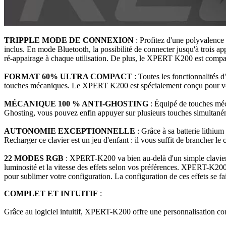
TRIPPLE MODE DE CONNEXION
: Profitez d'une polyvalence 
inclus. En mode Bluetooth, la possibilité de connecter jusqu'à trois appa
ré-appairage à chaque utilisation. De plus, le XPERT K200 est compat
FORMAT 60% ULTRA COMPACT
: Toutes les fonctionnalités
touches mécaniques. Le XPERT K200 est spécialement conçu pour vous
MÉCANIQUE 100 % ANTI-GHOSTING
: Équipé de touches méca
Ghosting, vous pouvez enfin appuyer sur plusieurs touches simultanéme
AUTONOMIE EXCEPTIONNELLE
: Grâce à sa batterie lithi
Recharger ce clavier est un jeu d'enfant : il vous suffit de brancher l
22 MODES RGB
: XPERT-K200 va bien au-delà d'un simple clavier grâ
luminosité et la vitesse des effets selon vos préférences. XPERT-K20
pour sublimer votre configuration. La configuration de ces effets se f
COMPLET ET INTUITIF
:
Grâce au logiciel intuitif, XPERT-K200 offre une personnalisation co