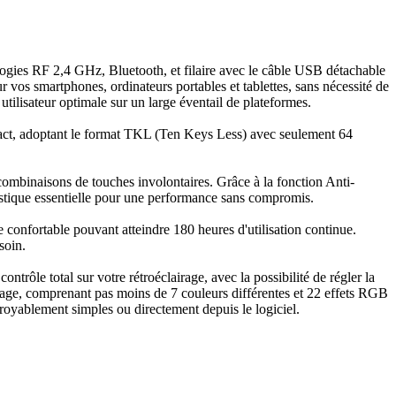
ologies RF 2,4 GHz, Bluetooth, et filaire avec le câble USB détachable
sur vos smartphones, ordinateurs portables et tablettes, sans nécessité de
ilisateur optimale sur un large éventail de plateformes.
pact, adoptant le format TKL (Ten Keys Less) avec seulement 64
combinaisons de touches involontaires. Grâce à la fonction Anti-
istique essentielle pour une performance sans compromis.
onfortable pouvant atteindre 180 heures d'utilisation continue.
soin.
rôle total sur votre rétroéclairage, avec la possibilité de régler la
rage, comprenant pas moins de 7 couleurs différentes et 22 effets RGB
croyablement simples ou directement depuis le logiciel.