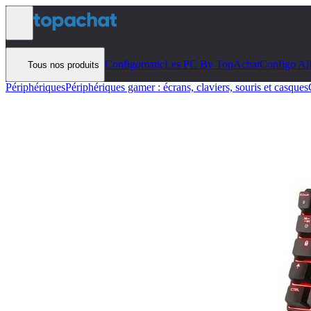
Aller au contenu
Configomatic
Les PC By TopAchat
Configo Ai
Tous nos produits
Périphériques
Périphériques gamer : écrans, claviers, souris et casques