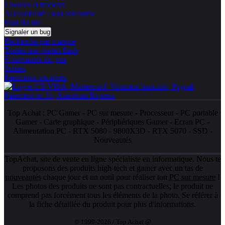
Cookies et trackers
Accessibilité : non conforme
Plan du site
Signaler un bug
Recherche par marque
Toutes nos ventes flash
Nouveautés du jour
Soldes
Paiements sécurisés
Top Achat :
PC Gamer
-
PC sur mesure
-
Processeur
-
PC portable
Gamer
-
Carte graphique
-
Périphériques Gamer
-
Ecran PC
-
Alimentation PC
-
RTX 5080
-
9800X3D
-
RTX 5070
-
SSD
-
Nouveautés
TopAchat, site de vente en ligne spécialiste en informatique. Nous te
proposons des produits high-tech et gamer avec un tas de
nouveautés
chaque jour et un outil pour réaliser ton
PC sur mesure
!
Les photos des produits ne sont pas contractuelles; le produit ne
comprend pas forcément tous les éléments de la photo. Se référer à
la fiche détaillée du produit pour plus d'informations.
© 1999-2026 / Top Achat @