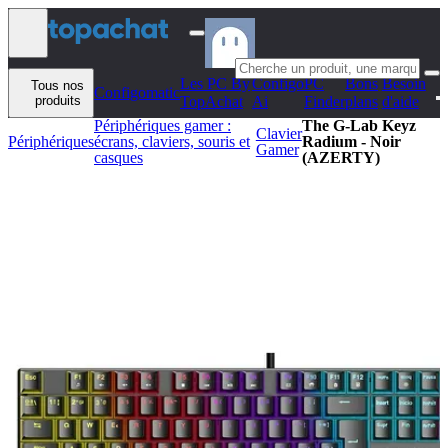
Aller au contenu
Les PC By
Configo
PC
Bons
Besoin
Tous nos
Configomatic
produits
TopAchat
Ai
Finder
plans
d'aide
Périphériques gamer :
The G-Lab Keyz
Clavier
Périphériques
écrans, claviers, souris et
Radium - Noir
Gamer
casques
(AZERTY)