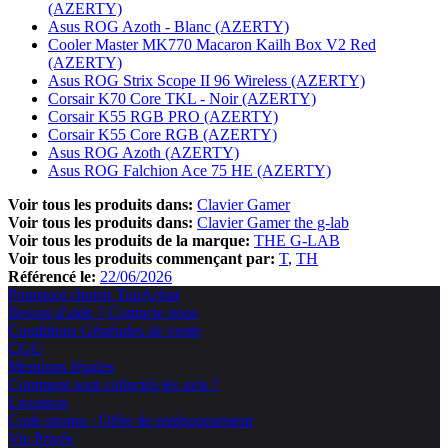
(AZERTY)
Asus ROG Azoth - Blanc (AZERTY)
Cooler Master MK770 Macaron Kailh Box V2 Red
(AZERTY)
Asus ROG Strix Scope II 96 Wireless (AZERTY)
Corsair K70 Core TKL - Noir (AZERTY)
Corsair K55 RGB PRO (AZERTY)
Corsair K55 Core RGB (AZERTY)
Asus ROG Azoth (AZERTY)
Asus ROG Falchion Ace 75 HE (AZERTY)
Voir tous les produits dans:
Clavier Gamer
Voir tous les produits dans:
Clavier Gamer the g-lab
Voir tous les produits de la marque:
THE G-LAB
Voir tous les produits commençant par:
T
TH
Référencé le:
22/06/2026
Pourquoi choisir TopAchat
Besoin d'aide ? Contacte nous
Conditions Générales de vente
CGU
Mentions légales
Comment sont collectés les avis ?
Livraison
Code promo / Offre de remboursement
Vie Privée