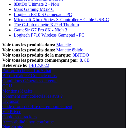
8BitDo Ultimate 2 - Noir
Mars Gaming MGP-C
Logitech F310 S Gamepad - PC
Microsoft Xbox Series X Controller + Câble USB-C
The G-Lab manette K-Pad Thorium
GameSir G7 Pro 8K - Nioh 3
Logitech F710 Wireless Gamepad - PC
Voir tous les produits dans:
Manette
Voir tous les produits dans:
Manette 8bitdo
Voir tous les produits de la marque:
8BITDO
Voir tous les produits commençant par:
8
8B
Référencé le:
14/12/2022
Pourquoi choisir TopAchat
Besoin d'aide ? Contacte nous
Conditions Générales de vente
CGU
Mentions légales
Comment sont collectés les avis ?
Livraison
Code promo / Offre de remboursement
Vie Privée
Cookies et trackers
Accessibilité : non conforme
Plan du site