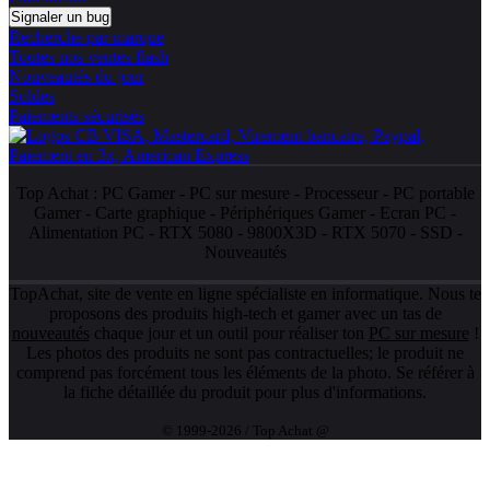
Signaler un bug
Recherche par marque
Toutes nos ventes flash
Nouveautés du jour
Soldes
Paiements sécurisés
Top Achat :
PC Gamer
-
PC sur mesure
-
Processeur
-
PC portable
Gamer
-
Carte graphique
-
Périphériques Gamer
-
Ecran PC
-
Alimentation PC
-
RTX 5080
-
9800X3D
-
RTX 5070
-
SSD
-
Nouveautés
TopAchat, site de vente en ligne spécialiste en informatique. Nous te
proposons des produits high-tech et gamer avec un tas de
nouveautés
chaque jour et un outil pour réaliser ton
PC sur mesure
!
Les photos des produits ne sont pas contractuelles; le produit ne
comprend pas forcément tous les éléments de la photo. Se référer à
la fiche détaillée du produit pour plus d'informations.
© 1999-2026 / Top Achat @