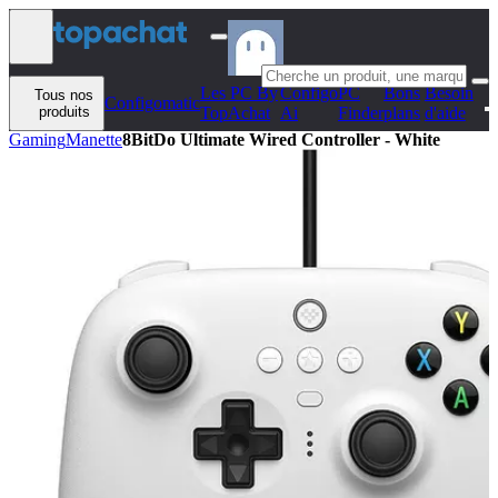
Aller au contenu
Les PC By
Configo
PC
Bons
Besoin
Tous nos
Configomatic
produits
TopAchat
Ai
Finder
plans
d'aide
Gaming
Manette
8BitDo Ultimate Wired Controller - White