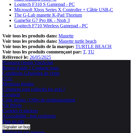
Logitech F310 S Gamepad - PC
Microsoft Xbox Series X Controller + Câble USB-C
The G-Lab manette K-Pad Thorium
GameSir G7 Pro 8K - Nioh 3
Logitech F710 Wireless Gamepad - PC
Voir tous les produits dans:
Manette
Voir tous les produits dans:
Manette turtle beach
Voir tous les produits de la marque:
TURTLE BEACH
Voir tous les produits commençant par:
T
TU
Référencé le:
26/05/2025
Pourquoi choisir TopAchat
Besoin d'aide ? Contacte nous
Conditions Générales de vente
CGU
Mentions légales
Comment sont collectés les avis ?
Livraison
Code promo / Offre de remboursement
Vie Privée
Cookies et trackers
Accessibilité : non conforme
Plan du site
Signaler un bug
Recherche par marque