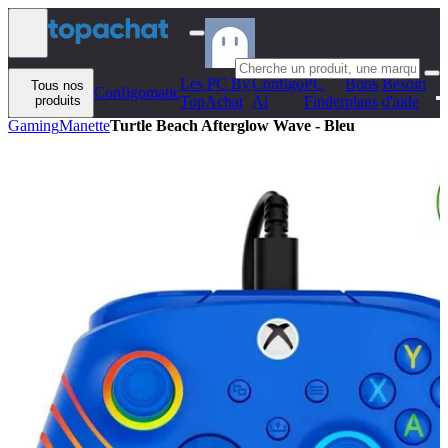
Aller au contenu
Les PC By
Configo
PC
Bons
Besoin
Tous nos
Configomatic
produits
TopAchat
Ai
Finder
plans
d'aide
Gaming
Manette
Turtle Beach Afterglow Wave - Bleu