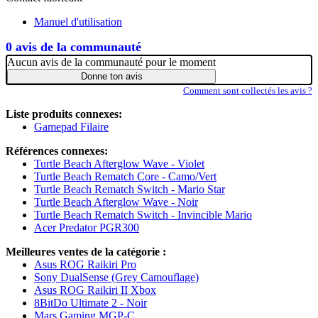
Manuel d'utilisation
0 avis de la communauté
Aucun avis de la communauté pour le moment
Donne ton avis
Comment sont collectés les avis ?
Liste produits connexes:
Gamepad Filaire
Références connexes:
Turtle Beach Afterglow Wave - Violet
Turtle Beach Rematch Core - Camo/Vert
Turtle Beach Rematch Switch - Mario Star
Turtle Beach Afterglow Wave - Noir
Turtle Beach Rematch Switch - Invincible Mario
Acer Predator PGR300
Meilleures ventes de la catégorie :
Asus ROG Raikiri Pro
Sony DualSense (Grey Camouflage)
Asus ROG Raikiri II Xbox
8BitDo Ultimate 2 - Noir
Mars Gaming MGP-C