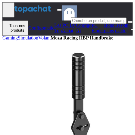
Aller au contenu
Les PC By
Configo
PC
Bons
Besoin
Tous nos
Configomatic
produits
TopAchat
Ai
Finder
plans
d'aide
Gaming
Simulation
Volant
Moza Racing HBP Handbrake