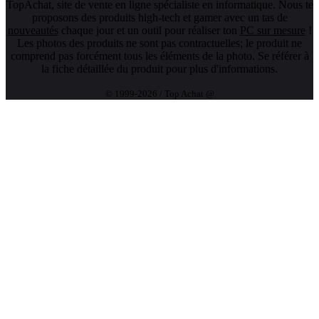
TopAchat, site de vente en ligne spécialiste en informatique. Nous te
proposons des produits high-tech et gamer avec un tas de
nouveautés
chaque jour et un outil pour réaliser ton
PC sur mesure
!
Les photos des produits ne sont pas contractuelles; le produit ne
comprend pas forcément tous les éléments de la photo. Se référer à
la fiche détaillée du produit pour plus d'informations.
© 1999-2026 / Top Achat @