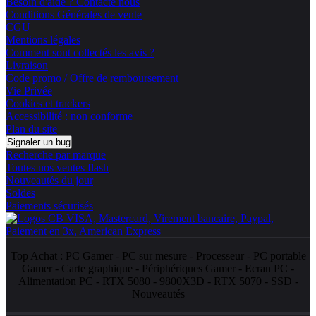
Besoin d'aide ? Contacte nous
Conditions Générales de vente
CGU
Mentions légales
Comment sont collectés les avis ?
Livraison
Code promo / Offre de remboursement
Vie Privée
Cookies et trackers
Accessibilité : non conforme
Plan du site
Signaler un bug
Recherche par marque
Toutes nos ventes flash
Nouveautés du jour
Soldes
Paiements sécurisés
Top Achat :
PC Gamer
-
PC sur mesure
-
Processeur
-
PC portable
Gamer
-
Carte graphique
-
Périphériques Gamer
-
Ecran PC
-
Alimentation PC
-
RTX 5080
-
9800X3D
-
RTX 5070
-
SSD
-
Nouveautés