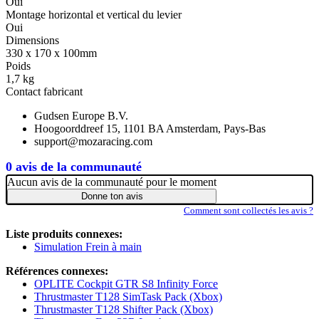
Oui
Montage horizontal et vertical du levier
Oui
Dimensions
330 x 170 x 100mm
Poids
1,7 kg
Contact fabricant
Gudsen Europe B.V.
Hoogoorddreef 15, 1101 BA Amsterdam, Pays-Bas
support@mozaracing.com
0 avis de la communauté
Aucun avis de la communauté pour le moment
Donne ton avis
Comment sont collectés les avis ?
Liste produits connexes:
Simulation Frein à main
Références connexes:
OPLITE Cockpit GTR S8 Infinity Force
Thrustmaster T128 SimTask Pack (Xbox)
Thrustmaster T128 Shifter Pack (Xbox)