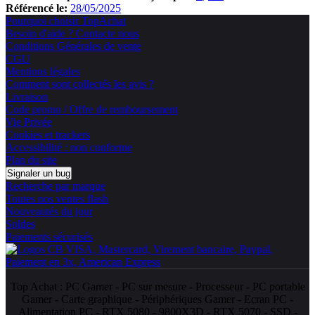
Référencé le:
28/05/2025
Pourquoi choisir TopAchat
Besoin d'aide ? Contacte nous
Conditions Générales de vente
CGU
Mentions légales
Comment sont collectés les avis ?
Livraison
Code promo / Offre de remboursement
Vie Privée
Cookies et trackers
Accessibilité : non conforme
Plan du site
Signaler un bug
Recherche par marque
Toutes nos ventes flash
Nouveautés du jour
Soldes
Paiements sécurisés
Top Achat :
PC Gamer
-
PC sur mesure
-
Processeur
-
PC portable
Gamer
-
Carte graphique
-
Périphériques Gamer
-
Ecran PC
-
Alimentation PC
-
RTX 5080
-
9800X3D
-
RTX 5070
-
SSD
-