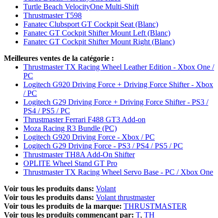
Turtle Beach VelocityOne Multi-Shift
Thrustmaster T598
Fanatec Clubsport GT Cockpit Seat (Blanc)
Fanatec GT Cockpit Shifter Mount Left (Blanc)
Fanatec GT Cockpit Shifter Mount Right (Blanc)
Meilleures ventes de la catégorie :
Thrustmaster TX Racing Wheel Leather Edition - Xbox One /
PC
Logitech G920 Driving Force + Driving Force Shifter - Xbox
/ PC
Logitech G29 Driving Force + Driving Force Shifter - PS3 /
PS4 / PS5 / PC
Thrustmaster Ferrari F488 GT3 Add-on
Moza Racing R3 Bundle (PC)
Logitech G920 Driving Force - Xbox / PC
Logitech G29 Driving Force - PS3 / PS4 / PS5 / PC
Thrustmaster TH8A Add-On Shifter
OPLITE Wheel Stand GT Pro
Thrustmaster TX Racing Wheel Servo Base - PC / Xbox One
Voir tous les produits dans:
Volant
Voir tous les produits dans:
Volant thrustmaster
Voir tous les produits de la marque:
THRUSTMASTER
Voir tous les produits commençant par:
T
TH