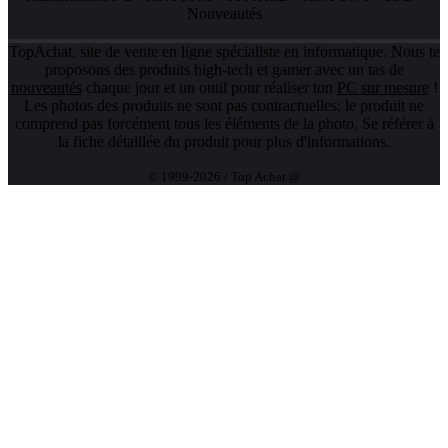
Nouveautés
TopAchat, site de vente en ligne spécialiste en informatique. Nous te
proposons des produits high-tech et gamer avec un tas de
nouveautés
chaque jour et un outil pour réaliser ton
PC sur mesure
!
Les photos des produits ne sont pas contractuelles; le produit ne
comprend pas forcément tous les éléments de la photo. Se référer à
la fiche détaillée du produit pour plus d'informations.
© 1999-2026 / Top Achat @