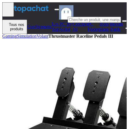
Aller au contenu
Les PC By
Configo
PC
Bons
Besoin
Tous nos
Configomatic
produits
TopAchat
Ai
Finder
plans
d'aide
Gaming
Simulation
Volant
Thrustmaster Raceline Pedals III