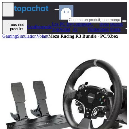
Aller au contenu
Les PC By
Configo
PC
Bons
Besoin
Tous nos
Configomatic
produits
TopAchat
Ai
Finder
plans
d'aide
Gaming
Simulation
Volant
Moza Racing R3 Bundle - PC/Xbox