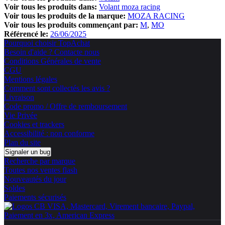
Voir tous les produits dans:
Volant moza racing
Voir tous les produits de la marque:
MOZA RACING
Voir tous les produits commençant par:
M
MO
Référencé le:
26/06/2025
Pourquoi choisir TopAchat
Besoin d'aide ? Contacte nous
Conditions Générales de vente
CGU
Mentions légales
Comment sont collectés les avis ?
Livraison
Code promo / Offre de remboursement
Vie Privée
Cookies et trackers
Accessibilité : non conforme
Plan du site
Signaler un bug
Recherche par marque
Toutes nos ventes flash
Nouveautés du jour
Soldes
Paiements sécurisés