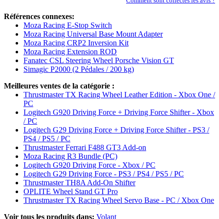
Comment sont collectés les avis ?
Références connexes:
Moza Racing E-Stop Switch
Moza Racing Universal Base Mount Adapter
Moza Racing CRP2 Inversion Kit
Moza Racing Extension ROD
Fanatec CSL Steering Wheel Porsche Vision GT
Simagic P2000 (2 Pédales / 200 kg)
Meilleures ventes de la catégorie :
Thrustmaster TX Racing Wheel Leather Edition - Xbox One /
PC
Logitech G920 Driving Force + Driving Force Shifter - Xbox
/ PC
Logitech G29 Driving Force + Driving Force Shifter - PS3 /
PS4 / PS5 / PC
Thrustmaster Ferrari F488 GT3 Add-on
Moza Racing R3 Bundle (PC)
Logitech G920 Driving Force - Xbox / PC
Logitech G29 Driving Force - PS3 / PS4 / PS5 / PC
Thrustmaster TH8A Add-On Shifter
OPLITE Wheel Stand GT Pro
Thrustmaster TX Racing Wheel Servo Base - PC / Xbox One
Voir tous les produits dans:
Volant