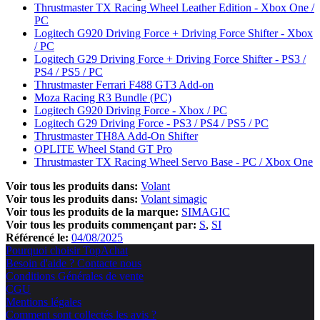
Thrustmaster TX Racing Wheel Leather Edition - Xbox One /
PC
Logitech G920 Driving Force + Driving Force Shifter - Xbox
/ PC
Logitech G29 Driving Force + Driving Force Shifter - PS3 /
PS4 / PS5 / PC
Thrustmaster Ferrari F488 GT3 Add-on
Moza Racing R3 Bundle (PC)
Logitech G920 Driving Force - Xbox / PC
Logitech G29 Driving Force - PS3 / PS4 / PS5 / PC
Thrustmaster TH8A Add-On Shifter
OPLITE Wheel Stand GT Pro
Thrustmaster TX Racing Wheel Servo Base - PC / Xbox One
Voir tous les produits dans:
Volant
Voir tous les produits dans:
Volant simagic
Voir tous les produits de la marque:
SIMAGIC
Voir tous les produits commençant par:
S
SI
Référencé le:
04/08/2025
Pourquoi choisir TopAchat
Besoin d'aide ? Contacte nous
Conditions Générales de vente
CGU
Mentions légales
Comment sont collectés les avis ?