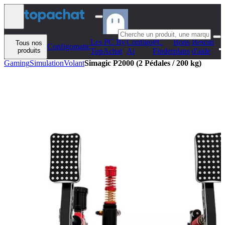
Aller au contenu
Les PC By
Configo
PC
Bons
Besoin
Tous nos
Configomatic
produits
TopAchat
Ai
Finder
plans
d'aide
Gaming
Simulation
Volant
Simagic P2000 (2 Pédales / 200 kg)