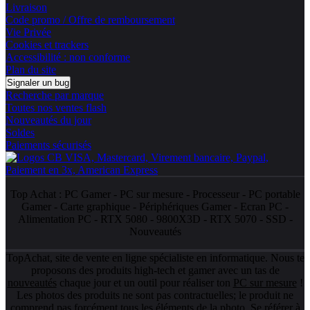
Livraison
Code promo / Offre de remboursement
Vie Privée
Cookies et trackers
Accessibilité : non conforme
Plan du site
Signaler un bug
Recherche par marque
Toutes nos ventes flash
Nouveautés du jour
Soldes
Paiements sécurisés
Top Achat :
PC Gamer
-
PC sur mesure
-
Processeur
-
PC portable
Gamer
-
Carte graphique
-
Périphériques Gamer
-
Ecran PC
-
Alimentation PC
-
RTX 5080
-
9800X3D
-
RTX 5070
-
SSD
-
Nouveautés
TopAchat, site de vente en ligne spécialiste en informatique. Nous te
proposons des produits high-tech et gamer avec un tas de
nouveautés
chaque jour et un outil pour réaliser ton
PC sur mesure
!
Les photos des produits ne sont pas contractuelles; le produit ne
comprend pas forcément tous les éléments de la photo. Se référer à