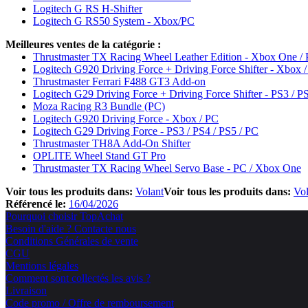
Logitech G RS H-Shifter
Logitech G RS50 System - Xbox/PC
Meilleures ventes de la catégorie :
Thrustmaster TX Racing Wheel Leather Edition - Xbox One /
Logitech G920 Driving Force + Driving Force Shifter - Xbox 
Thrustmaster Ferrari F488 GT3 Add-on
Logitech G29 Driving Force + Driving Force Shifter - PS3 / P
Moza Racing R3 Bundle (PC)
Logitech G920 Driving Force - Xbox / PC
Logitech G29 Driving Force - PS3 / PS4 / PS5 / PC
Thrustmaster TH8A Add-On Shifter
OPLITE Wheel Stand GT Pro
Thrustmaster TX Racing Wheel Servo Base - PC / Xbox One
Voir tous les produits dans:
Volant
Voir tous les produits dans:
Vol
Référencé le:
16/04/2026
Pourquoi choisir TopAchat
Besoin d'aide ? Contacte nous
Conditions Générales de vente
CGU
Mentions légales
Comment sont collectés les avis ?
Livraison
Code promo / Offre de remboursement