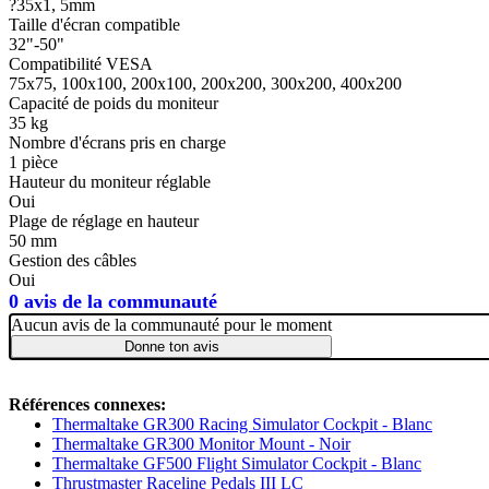
?35x1, 5mm
Taille d'écran compatible
32"-50"
Compatibilité VESA
75x75, 100x100, 200x100, 200x200, 300x200, 400x200
Capacité de poids du moniteur
35 kg
Nombre d'écrans pris en charge
1 pièce
Hauteur du moniteur réglable
Oui
Plage de réglage en hauteur
50 mm
Gestion des câbles
Oui
0 avis de la communauté
Aucun avis de la communauté pour le moment
Donne ton avis
Références connexes:
Thermaltake GR300 Racing Simulator Cockpit - Blanc
Thermaltake GR300 Monitor Mount - Noir
Thermaltake GF500 Flight Simulator Cockpit - Blanc
Thrustmaster Raceline Pedals III LC