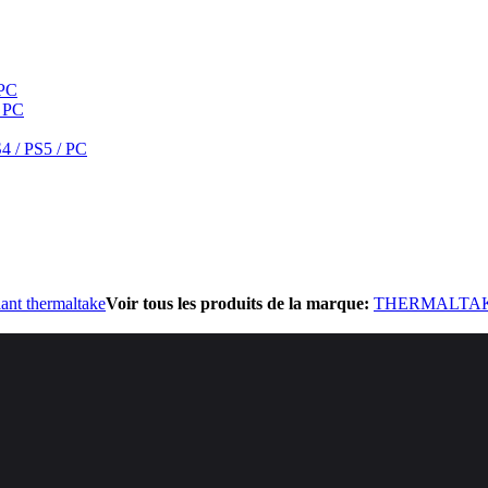
 PC
/ PC
S4 / PS5 / PC
ant thermaltake
Voir tous les produits de la marque:
THERMALTA