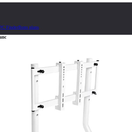
PC Finder
Bons plans
anc