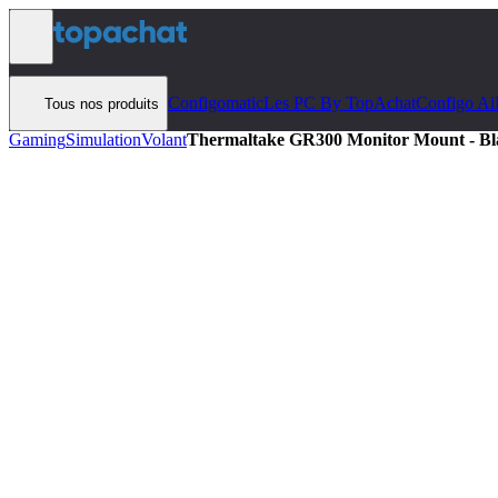
Aller au contenu
Configomatic
Les PC By TopAchat
Configo Ai
Tous nos produits
Gaming
Simulation
Volant
Thermaltake GR300 Monitor Mount - Bl