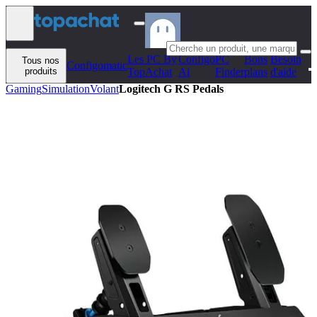
Aller au contenu
Les PC By
Configo
PC
Bons
Besoin
Tous nos
Configomatic
produits
TopAchat
Ai
Finder
plans
d'aide
Gaming
Simulation
Volant
Logitech G RS Pedals