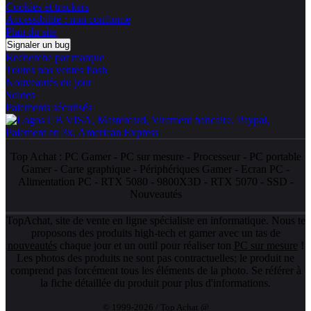
Cookies et trackers
Accessibilité : non conforme
Plan du site
Signaler un bug
Recherche par marque
Toutes nos ventes flash
Nouveautés du jour
Soldes
Paiements sécurisés
Top Achat :
PC Gamer
-
PC sur mesure
-
Processeur
-
PC portable
Gamer
-
Carte graphique
-
Périphériques Gamer
-
Ecran PC
-
Alimentation PC
-
RTX 5080
-
9800X3D
-
RTX 5070
-
SSD
-
Nouveautés
TopAchat, site de vente en ligne spécialiste en informatique. Nous te
proposons des produits high-tech et gamer avec un tas de
nouveautés
chaque jour et un outil pour réaliser ton
PC sur mesure
!
Les photos des produits ne sont pas contractuelles; le produit ne
comprend pas forcément tous les éléments de la photo. Se référer à
la fiche détaillée du produit pour plus d'informations.
© 1999-2026 / Top Achat @