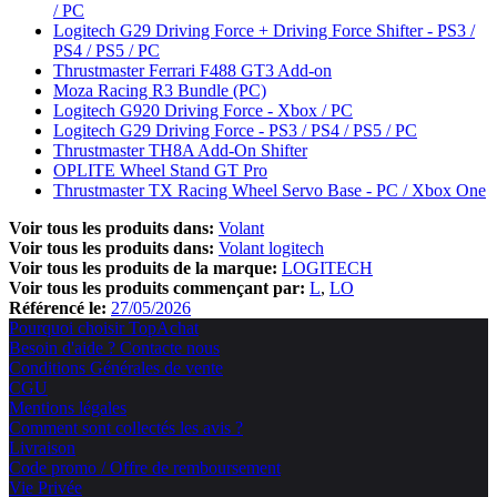
/ PC
Logitech G29 Driving Force + Driving Force Shifter - PS3 /
PS4 / PS5 / PC
Thrustmaster Ferrari F488 GT3 Add-on
Moza Racing R3 Bundle (PC)
Logitech G920 Driving Force - Xbox / PC
Logitech G29 Driving Force - PS3 / PS4 / PS5 / PC
Thrustmaster TH8A Add-On Shifter
OPLITE Wheel Stand GT Pro
Thrustmaster TX Racing Wheel Servo Base - PC / Xbox One
Voir tous les produits dans:
Volant
Voir tous les produits dans:
Volant logitech
Voir tous les produits de la marque:
LOGITECH
Voir tous les produits commençant par:
L
LO
Référencé le:
27/05/2026
Pourquoi choisir TopAchat
Besoin d'aide ? Contacte nous
Conditions Générales de vente
CGU
Mentions légales
Comment sont collectés les avis ?
Livraison
Code promo / Offre de remboursement
Vie Privée