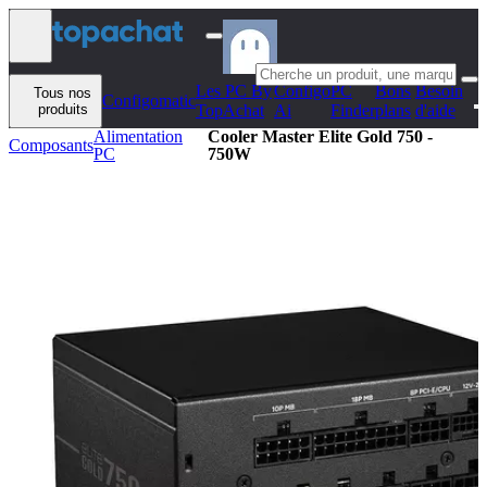
Aller au contenu
Les PC By
Configo
PC
Bons
Besoin
Tous nos
Configomatic
produits
TopAchat
Ai
Finder
plans
d'aide
Alimentation
Cooler Master Elite Gold 750 -
Composants
PC
750W