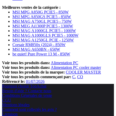
Meilleures ventes de la catégorie :
MSI MPG A850G PCIE5 - 850W
MSI MPG A850GS PCIE5 - 850W
MSI MAG A750GL PCIE5 - 750W
MSI MEG Ai1300P PCIE5 - 1300W
MSI MAG A1000GL PCIE5 - 1000W
MSI MAG A1000GLS PCIE5 - 1000W
MSI MAG A1250GL PCIE - 1250W
Corsair RM850x (2024) - 850W
MSI MAG A650BN - 650W
be quiet! Pure Power 13 M - 850W
Voir tous les produits dans:
Alimentation PC
Voir tous les produits dans:
Alimentation PC cooler master
Voir tous les produits de la marque:
COOLER MASTER
Voir tous les produits commençant par:
C
CO
Référencé le:
01/07/2026
Pourquoi choisir TopAchat
Besoin d'aide ? Contacte nous
Conditions Générales de vente
CGU
Mentions légales
Comment sont collectés les avis ?
Livraison