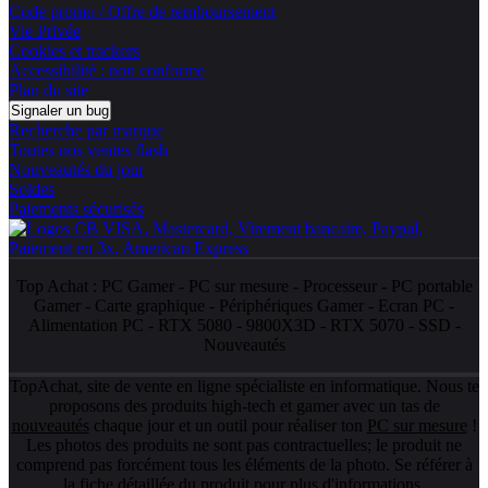
Code promo / Offre de remboursement
Vie Privée
Cookies et trackers
Accessibilité : non conforme
Plan du site
Signaler un bug
Recherche par marque
Toutes nos ventes flash
Nouveautés du jour
Soldes
Paiements sécurisés
Top Achat :
PC Gamer
-
PC sur mesure
-
Processeur
-
PC portable
Gamer
-
Carte graphique
-
Périphériques Gamer
-
Ecran PC
-
Alimentation PC
-
RTX 5080
-
9800X3D
-
RTX 5070
-
SSD
-
Nouveautés
TopAchat, site de vente en ligne spécialiste en informatique. Nous te
proposons des produits high-tech et gamer avec un tas de
nouveautés
chaque jour et un outil pour réaliser ton
PC sur mesure
!
Les photos des produits ne sont pas contractuelles; le produit ne
comprend pas forcément tous les éléments de la photo. Se référer à
la fiche détaillée du produit pour plus d'informations.