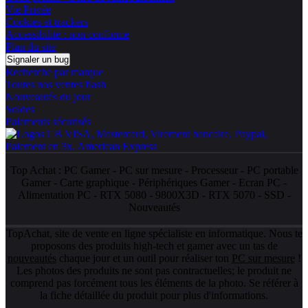
Vie Privée
Cookies et trackers
Accessibilité : non conforme
Plan du site
Signaler un bug
Recherche par marque
Toutes nos ventes flash
Nouveautés du jour
Soldes
Paiements sécurisés
Top Achat :
PC Gamer
-
PC sur mesure
-
Processeur
-
PC portable
Gamer
-
Carte graphique
-
Périphériques Gamer
-
Ecran PC
-
Alimentation PC
-
RTX 5080
-
9800X3D
-
RTX 5070
-
SSD
-
Nouveautés
TopAchat, site de vente en ligne spécialiste en informatique. Nous te
proposons des produits high-tech et gamer avec un tas de
nouveautés
chaque jour et un outil pour réaliser ton
PC sur mesure
!
Les photos des produits ne sont pas contractuelles; le produit ne
comprend pas forcément tous les éléments de la photo. Se référer à
la fiche détaillée du produit pour plus d'informations.