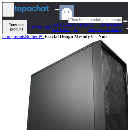
Aller au contenu
Les PC By
Configo
PC
Bons
Besoin
Tous nos
Configomatic
produits
TopAchat
Ai
Finder
plans
d'aide
Composants
Boitier PC
Fractal Design Meshify C - Noir