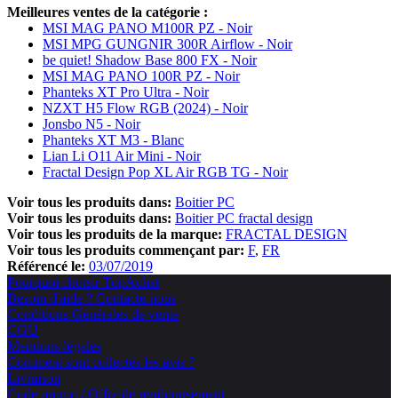
Meilleures ventes de la catégorie :
MSI MAG PANO M100R PZ - Noir
MSI MPG GUNGNIR 300R Airflow - Noir
be quiet! Shadow Base 800 FX - Noir
MSI MAG PANO 100R PZ - Noir
Phanteks XT Pro Ultra - Noir
NZXT H5 Flow RGB (2024) - Noir
Jonsbo N5 - Noir
Phanteks XT M3 - Blanc
Lian Li O11 Air Mini - Noir
Fractal Design Pop XL Air RGB TG - Noir
Voir tous les produits dans:
Boitier PC
Voir tous les produits dans:
Boitier PC fractal design
Voir tous les produits de la marque:
FRACTAL DESIGN
Voir tous les produits commençant par:
F
FR
Référencé le:
03/07/2019
Pourquoi choisir TopAchat
Besoin d'aide ? Contacte nous
Conditions Générales de vente
CGU
Mentions légales
Comment sont collectés les avis ?
Livraison
Code promo / Offre de remboursement