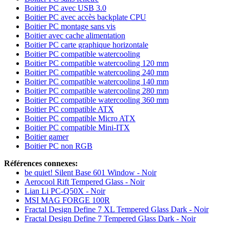
Boitier PC avec USB 3.0
Boitier PC avec accès backplate CPU
Boitier PC montage sans vis
Boitier avec cache alimentation
Boitier PC carte graphique horizontale
Boitier PC compatible watercooling
Boitier PC compatible watercooling 120 mm
Boitier PC compatible watercooling 240 mm
Boitier PC compatible watercooling 140 mm
Boitier PC compatible watercooling 280 mm
Boitier PC compatible watercooling 360 mm
Boitier PC compatible ATX
Boitier PC compatible Micro ATX
Boitier PC compatible Mini-ITX
Boitier gamer
Boitier PC non RGB
Références connexes:
be quiet! Silent Base 601 Window - Noir
Aerocool Rift Tempered Glass - Noir
Lian Li PC-Q50X - Noir
MSI MAG FORGE 100R
Fractal Design Define 7 XL Tempered Glass Dark - Noir
Fractal Design Define 7 Tempered Glass Dark - Noir