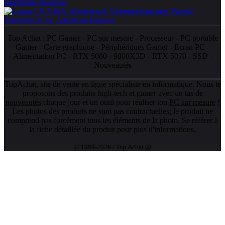
Paiements sécurisés
Top Achat :
PC Gamer
-
PC sur mesure
-
Processeur
-
PC portable
Gamer
-
Carte graphique
-
Périphériques Gamer
-
Ecran PC
-
Alimentation PC
-
RTX 5080
-
9800X3D
-
RTX 5070
-
SSD
-
Nouveautés
TopAchat, site de vente en ligne spécialiste en informatique. Nous te
proposons des produits high-tech et gamer avec un tas de
nouveautés
chaque jour et un outil pour réaliser ton
PC sur mesure
!
Les photos des produits ne sont pas contractuelles; le produit ne
comprend pas forcément tous les éléments de la photo. Se référer à
la fiche détaillée du produit pour plus d'informations.
© 1999-2026 / Top Achat @