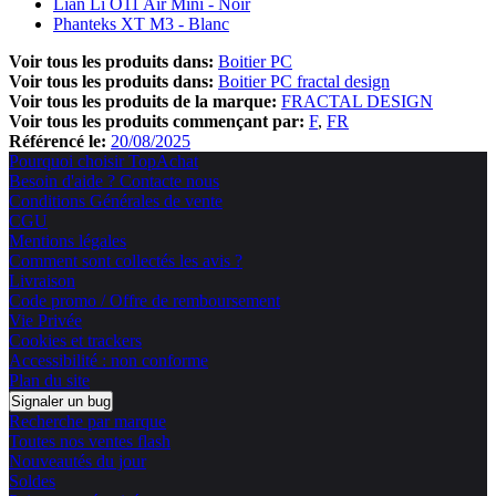
Lian Li O11 Air Mini - Noir
Phanteks XT M3 - Blanc
Voir tous les produits dans:
Boitier PC
Voir tous les produits dans:
Boitier PC fractal design
Voir tous les produits de la marque:
FRACTAL DESIGN
Voir tous les produits commençant par:
F
FR
Référencé le:
20/08/2025
Pourquoi choisir TopAchat
Besoin d'aide ? Contacte nous
Conditions Générales de vente
CGU
Mentions légales
Comment sont collectés les avis ?
Livraison
Code promo / Offre de remboursement
Vie Privée
Cookies et trackers
Accessibilité : non conforme
Plan du site
Signaler un bug
Recherche par marque
Toutes nos ventes flash
Nouveautés du jour
Soldes