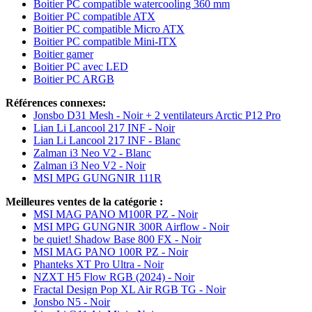
Boitier PC compatible watercooling 360 mm
Boitier PC compatible ATX
Boitier PC compatible Micro ATX
Boitier PC compatible Mini-ITX
Boitier gamer
Boitier PC avec LED
Boitier PC ARGB
Références connexes:
Jonsbo D31 Mesh - Noir + 2 ventilateurs Arctic P12 Pro
Lian Li Lancool 217 INF - Noir
Lian Li Lancool 217 INF - Blanc
Zalman i3 Neo V2 - Blanc
Zalman i3 Neo V2 - Noir
MSI MPG GUNGNIR 111R
Meilleures ventes de la catégorie :
MSI MAG PANO M100R PZ - Noir
MSI MPG GUNGNIR 300R Airflow - Noir
be quiet! Shadow Base 800 FX - Noir
MSI MAG PANO 100R PZ - Noir
Phanteks XT Pro Ultra - Noir
NZXT H5 Flow RGB (2024) - Noir
Fractal Design Pop XL Air RGB TG - Noir
Jonsbo N5 - Noir