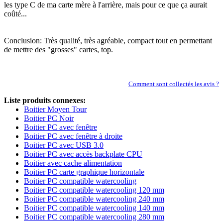
les type C de ma carte mère à l'arrière, mais pour ce que ça aurait
coûté...
Conclusion: Très qualité, très agréable, compact tout en permettant
de mettre des "grosses" cartes, top.
Comment sont collectés les avis ?
Liste produits connexes:
Boitier Moyen Tour
Boitier PC Noir
Boitier PC avec fenêtre
Boitier PC avec fenêtre à droite
Boitier PC avec USB 3.0
Boitier PC avec accès backplate CPU
Boitier avec cache alimentation
Boitier PC carte graphique horizontale
Boitier PC compatible watercooling
Boitier PC compatible watercooling 120 mm
Boitier PC compatible watercooling 240 mm
Boitier PC compatible watercooling 140 mm
Boitier PC compatible watercooling 280 mm