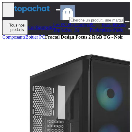
Aller au contenu
Les PC By
Configo
PC
Bons
Besoin
Tous nos
Configomatic
produits
TopAchat
Ai
Finder
plans
d'aide
Composants
Boitier PC
Fractal Design Focus 2 RGB TG - Noir