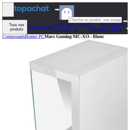
Aller au contenu
Les PC By
Configo
PC
Bons
Besoin
Tous nos
Configomatic
produits
TopAchat
Ai
Finder
plans
d'aide
Composants
Boitier PC
Mars Gaming MC-XO - Blanc