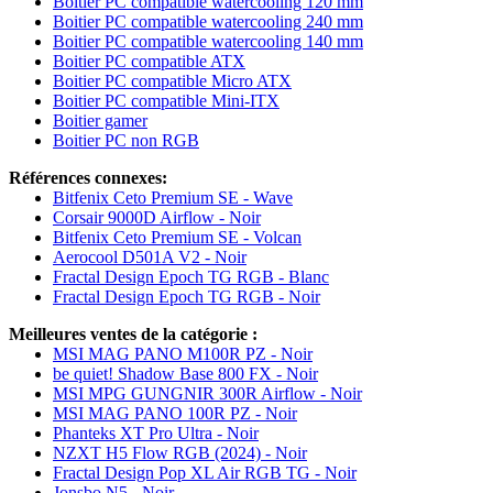
Boitier PC compatible watercooling 120 mm
Boitier PC compatible watercooling 240 mm
Boitier PC compatible watercooling 140 mm
Boitier PC compatible ATX
Boitier PC compatible Micro ATX
Boitier PC compatible Mini-ITX
Boitier gamer
Boitier PC non RGB
Références connexes:
Bitfenix Ceto Premium SE - Wave
Corsair 9000D Airflow - Noir
Bitfenix Ceto Premium SE - Volcan
Aerocool D501A V2 - Noir
Fractal Design Epoch TG RGB - Blanc
Fractal Design Epoch TG RGB - Noir
Meilleures ventes de la catégorie :
MSI MAG PANO M100R PZ - Noir
be quiet! Shadow Base 800 FX - Noir
MSI MPG GUNGNIR 300R Airflow - Noir
MSI MAG PANO 100R PZ - Noir
Phanteks XT Pro Ultra - Noir
NZXT H5 Flow RGB (2024) - Noir
Fractal Design Pop XL Air RGB TG - Noir
Jonsbo N5 - Noir