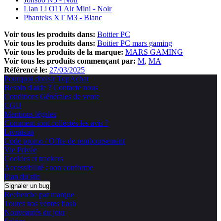
Lian Li O11 Air Mini - Noir
Phanteks XT M3 - Blanc
Voir tous les produits dans:
Boitier PC
Voir tous les produits dans:
Boitier PC mars gaming
Voir tous les produits de la marque:
MARS GAMING
Voir tous les produits commençant par:
M
MA
Référencé le:
27/03/2025
Pourquoi choisir TopAchat
Besoin d'aide ? Contacte nous
Conditions Générales de vente
CGU
Mentions légales
Comment sont collectés les avis ?
Livraison
Code promo / Offre de remboursement
Vie Privée
Cookies et trackers
Accessibilité : non conforme
Plan du site
Signaler un bug
Recherche par marque
Toutes nos ventes flash
Nouveautés du jour