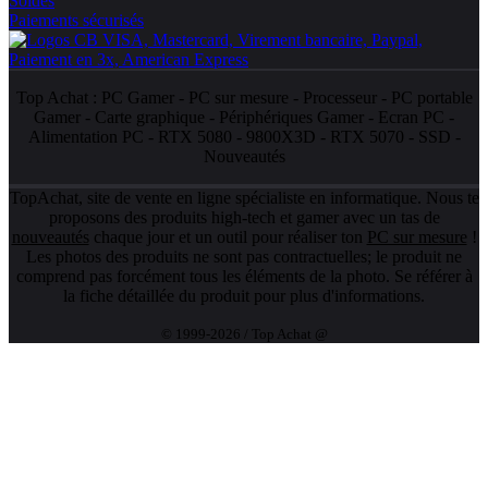
Soldes
Paiements sécurisés
Top Achat :
PC Gamer
-
PC sur mesure
-
Processeur
-
PC portable
Gamer
-
Carte graphique
-
Périphériques Gamer
-
Ecran PC
-
Alimentation PC
-
RTX 5080
-
9800X3D
-
RTX 5070
-
SSD
-
Nouveautés
TopAchat, site de vente en ligne spécialiste en informatique. Nous te
proposons des produits high-tech et gamer avec un tas de
nouveautés
chaque jour et un outil pour réaliser ton
PC sur mesure
!
Les photos des produits ne sont pas contractuelles; le produit ne
comprend pas forcément tous les éléments de la photo. Se référer à
la fiche détaillée du produit pour plus d'informations.
© 1999-2026 / Top Achat @