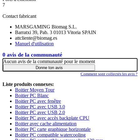
7
Contact fabricant
MARSGAMING Biomag S.L.
Barratxi 39, Pab. 3 01013 Vitoria SPAIN
attcliente@biomag.es
Manuel d'utilisation
0 avis de la communauté
Aucun avis de la communauté pour le moment
Donne ton avis
Comment sont collectés les avis ?
Liste produits connexes:
Boitier Moyen Tour
Boitier PC Blanc
Boitier PC avec fenêtre
Boitier PC avec USB 3.0
Boitier PC avec USB 2.0
Boitier PC avec accès backplate CPU
Boitier avec cache alimentation
Boitier PC carte graphique horizontale
Boitier PC compatible watercooling