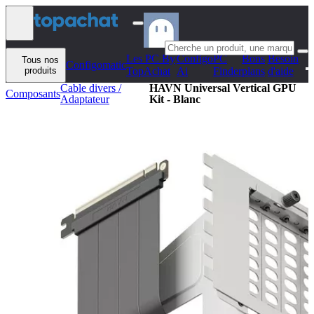
Aller au contenu
Les PC By
Configo
PC
Bons
Besoin
Tous nos
Configomatic
produits
TopAchat
Ai
Finder
plans
d'aide
Cable divers /
HAVN Universal Vertical GPU
Composants
Adaptateur
Kit - Blanc