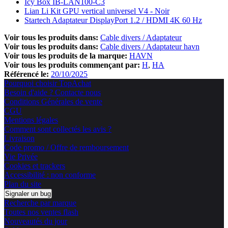
Icy Box IB-LAN100-C3
Lian Li Kit GPU vertical universel V4 - Noir
Startech Adaptateur DisplayPort 1.2 / HDMI 4K 60 Hz
Voir tous les produits dans:
Cable divers / Adaptateur
Voir tous les produits dans:
Cable divers / Adaptateur havn
Voir tous les produits de la marque:
HAVN
Voir tous les produits commençant par:
H
HA
Référencé le:
20/10/2025
Pourquoi choisir TopAchat
Besoin d'aide ? Contacte nous
Conditions Générales de vente
CGU
Mentions légales
Comment sont collectés les avis ?
Livraison
Code promo / Offre de remboursement
Vie Privée
Cookies et trackers
Accessibilité : non conforme
Plan du site
Signaler un bug
Recherche par marque
Toutes nos ventes flash
Nouveautés du jour