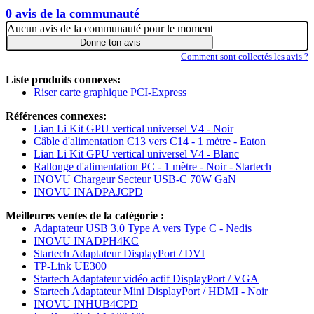
0 avis de la communauté
Aucun avis de la communauté pour le moment
Donne ton avis
Comment sont collectés les avis ?
Liste produits connexes:
Riser carte graphique PCI-Express
Références connexes:
Lian Li Kit GPU vertical universel V4 - Noir
Câble d'alimentation C13 vers C14 - 1 mètre - Eaton
Lian Li Kit GPU vertical universel V4 - Blanc
Rallonge d'alimentation PC - 1 mètre - Noir - Startech
INOVU Chargeur Secteur USB-C 70W GaN
INOVU INADPAJCPD
Meilleures ventes de la catégorie :
Adaptateur USB 3.0 Type A vers Type C - Nedis
INOVU INADPH4KC
Startech Adaptateur DisplayPort / DVI
TP-Link UE300
Startech Adaptateur vidéo actif DisplayPort / VGA
Startech Adaptateur Mini DisplayPort / HDMI - Noir
INOVU INHUB4CPD