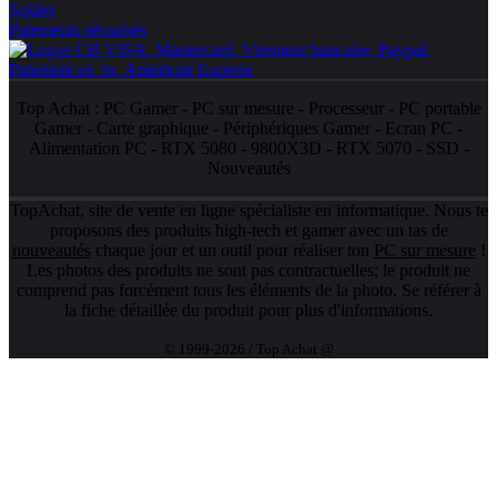
Soldes
Paiements sécurisés
Top Achat :
PC Gamer
-
PC sur mesure
-
Processeur
-
PC portable
Gamer
-
Carte graphique
-
Périphériques Gamer
-
Ecran PC
-
Alimentation PC
-
RTX 5080
-
9800X3D
-
RTX 5070
-
SSD
-
Nouveautés
TopAchat, site de vente en ligne spécialiste en informatique. Nous te
proposons des produits high-tech et gamer avec un tas de
nouveautés
chaque jour et un outil pour réaliser ton
PC sur mesure
!
Les photos des produits ne sont pas contractuelles; le produit ne
comprend pas forcément tous les éléments de la photo. Se référer à
la fiche détaillée du produit pour plus d'informations.
© 1999-2026 / Top Achat @