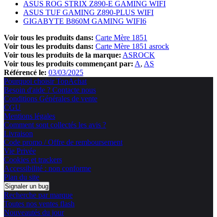
ASUS ROG STRIX Z890-E GAMING WIFI
ASUS TUF GAMING Z890-PLUS WIFI
GIGABYTE B860M GAMING WIFI6
Voir tous les produits dans:
Carte Mère 1851
Voir tous les produits dans:
Carte Mère 1851 asrock
Voir tous les produits de la marque:
ASROCK
Voir tous les produits commençant par:
A
AS
Référencé le:
03/03/2025
Pourquoi choisir TopAchat
Besoin d'aide ? Contacte nous
Conditions Générales de vente
CGU
Mentions légales
Comment sont collectés les avis ?
Livraison
Code promo / Offre de remboursement
Vie Privée
Cookies et trackers
Accessibilité : non conforme
Plan du site
Signaler un bug
Recherche par marque
Toutes nos ventes flash
Nouveautés du jour