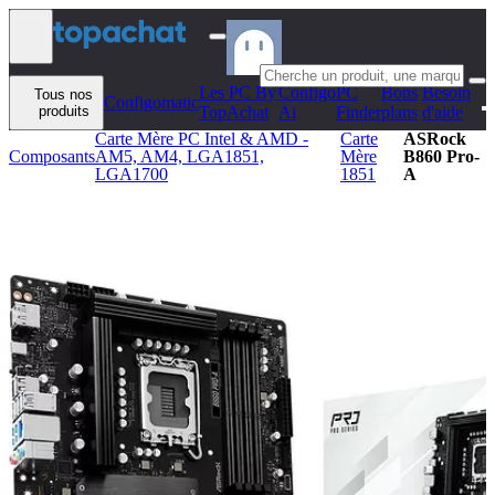
Aller au contenu
Les PC By
Configo
PC
Bons
Besoin
Tous nos
Configomatic
produits
TopAchat
Ai
Finder
plans
d'aide
Carte Mère PC Intel & AMD -
Carte
ASRock
Composants
AM5, AM4, LGA1851,
Mère
B860 Pro-
LGA1700
1851
A