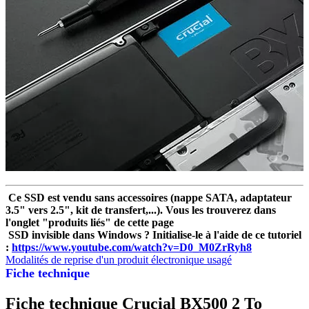
Ce SSD est vendu sans accessoires (nappe SATA, adaptateur
3.5" vers 2.5", kit de transfert,...). Vous les trouverez dans
l'onglet "produits liés" de cette page
SSD invisible dans Windows ? Initialise-le à l'aide de ce tutoriel
:
https://www.youtube.com/watch?v=D0_M0ZrRyh8
Modalités de reprise d'un produit électronique usagé
Fiche technique
Fiche technique Crucial BX500 2 To