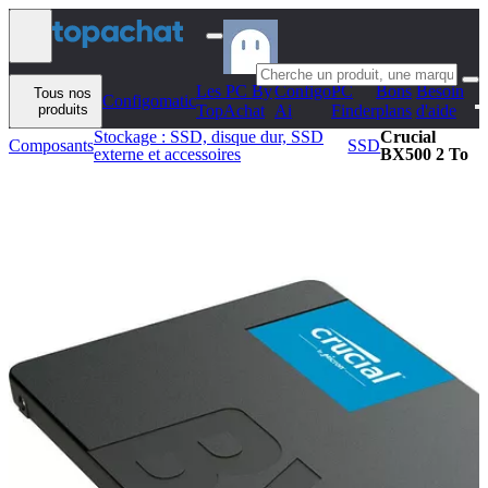
Aller au contenu
Les PC By
Configo
PC
Bons
Besoin
Tous nos
Configomatic
produits
TopAchat
Ai
Finder
plans
d'aide
Stockage : SSD, disque dur, SSD
Crucial
Composants
SSD
externe et accessoires
BX500 2 To