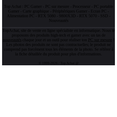
Top Achat :
PC Gamer
-
PC sur mesure
-
Processeur
-
PC portable
Gamer
-
Carte graphique
-
Périphériques Gamer
-
Ecran PC
-
Alimentation PC
-
RTX 5080
-
9800X3D
-
RTX 5070
-
SSD
-
Nouveautés
TopAchat, site de vente en ligne spécialiste en informatique. Nous te
proposons des produits high-tech et gamer avec un tas de
nouveautés
chaque jour et un outil pour réaliser ton
PC sur mesure
!
Les photos des produits ne sont pas contractuelles; le produit ne
comprend pas forcément tous les éléments de la photo. Se référer à
la fiche détaillée du produit pour plus d'informations.
© 1999-2026 / Top Achat @