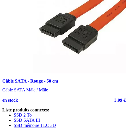
Câble SATA - Rouge - 50 cm
A
Câble SATA Mâle / Mâle
en stock
3.99 €
e
Liste produits connexes:
SSD 2 To
SSD SATA III
SSD mémoire TLC 3D