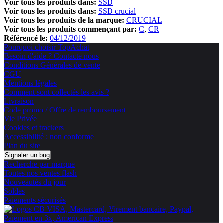
Voir tous les produits dans:
SSD
Voir tous les produits dans:
SSD crucial
Voir tous les produits de la marque:
CRUCIAL
Voir tous les produits commençant par:
C
CR
Référencé le:
04/12/2019
Pourquoi choisir TopAchat
Besoin d'aide ? Contacte nous
Conditions Générales de vente
CGU
Mentions légales
Comment sont collectés les avis ?
Livraison
Code promo / Offre de remboursement
Vie Privée
Cookies et trackers
Accessibilité : non conforme
Plan du site
Signaler un bug
Recherche par marque
Toutes nos ventes flash
Nouveautés du jour
Soldes
Paiements sécurisés