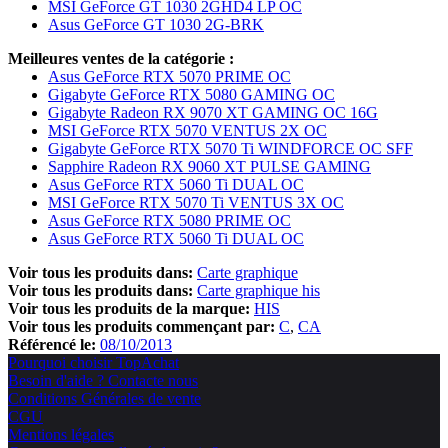
MSI GeForce GT 1030 2GHD4 LP OC
Asus GeForce GT 1030 2G-BRK
Meilleures ventes de la catégorie :
Asus GeForce RTX 5070 PRIME OC
Gigabyte GeForce RTX 5080 GAMING OC
Gigabyte Radeon RX 9070 XT GAMING OC 16G
MSI GeForce RTX 5070 VENTUS 2X OC
Gigabyte GeForce RTX 5070 Ti WINDFORCE OC SFF
Sapphire Radeon RX 9060 XT PULSE GAMING
Asus GeForce RTX 5060 Ti DUAL OC
MSI GeForce RTX 5070 Ti VENTUS 3X OC
Asus GeForce RTX 5080 PRIME OC
Asus GeForce RTX 5060 Ti DUAL OC
Voir tous les produits dans:
Carte graphique
Voir tous les produits dans:
Carte graphique his
Voir tous les produits de la marque:
HIS
Voir tous les produits commençant par:
C
CA
Référencé le:
08/10/2013
Pourquoi choisir TopAchat
Besoin d'aide ? Contacte nous
Conditions Générales de vente
CGU
Mentions légales