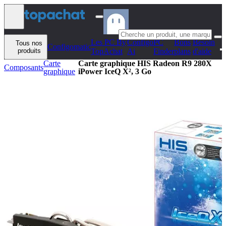
Aller au contenu
Les PC By
Configo
PC
Bons
Besoin
Tous nos
Configomatic
produits
TopAchat
Ai
Finder
plans
d'aide
Carte
Carte graphique HIS Radeon R9 280X
Composants
graphique
iPower IceQ X², 3 Go