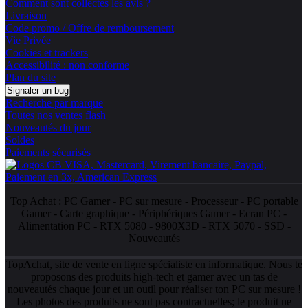
Comment sont collectés les avis ?
Livraison
Code promo / Offre de remboursement
Vie Privée
Cookies et trackers
Accessibilité : non conforme
Plan du site
Signaler un bug
Recherche par marque
Toutes nos ventes flash
Nouveautés du jour
Soldes
Paiements sécurisés
Top Achat :
PC Gamer
-
PC sur mesure
-
Processeur
-
PC portable
Gamer
-
Carte graphique
-
Périphériques Gamer
-
Ecran PC
-
Alimentation PC
-
RTX 5080
-
9800X3D
-
RTX 5070
-
SSD
-
Nouveautés
TopAchat, site de vente en ligne spécialiste en informatique. Nous te
proposons des produits high-tech et gamer avec un tas de
nouveautés
chaque jour et un outil pour réaliser ton
PC sur mesure
!
Les photos des produits ne sont pas contractuelles; le produit ne