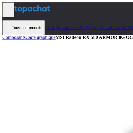
Aller au contenu
Configomatic
Les PC By TopAchat
Configo Ai
Tous nos produits
Composants
Carte graphique
MSI Radeon RX 580 ARMOR 8G OC 