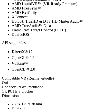
AMD LiquidVR™ (
VR Ready
Premium)
AMD
FreeSync™
AMD
Eyefinity
XConnect
Dolby® TrueHD & DTS-HD Master Audio™
AMD TrueAudio™ Next
Frame Rate Target Control (FRTC)
Dual BIOS
API supportées
DirectX® 12
OpenGL® 4.5
Vulkan™
OpenCL™ 2.0
Compatible VR (Réalité virtuelle)
Oui
Connecteurs d'alimentation
1 x PCI-E 8 broches
Dimensions
269 x 125 x 38 mm
Dual slot