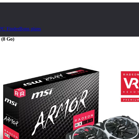
PC Finder
Bons plans
(8 Go)