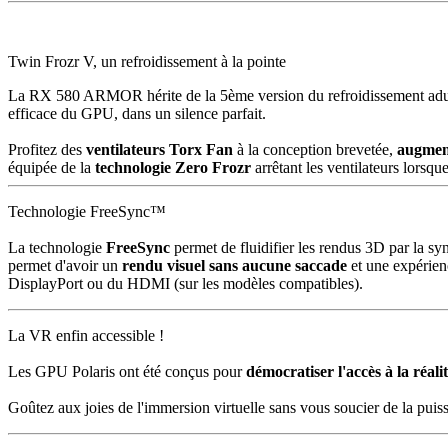
T
win Frozr V, un refroidissement à la pointe
La RX 580 ARMOR hérite de la 5ème version du refroidissement adulé
efficace du GPU, dans un silence parfait.
Profitez des
ventilateurs Torx Fan
à la conception brevetée,
augment
équipée de la
technologie Zero Frozr
arrêtant les ventilateurs lorsqu
Technologie FreeSync™
La technologie
FreeSync
permet de fluidifier les rendus 3D par la sy
permet d'avoir un
rendu visuel sans aucune saccade
et une expérienc
DisplayPort ou du HDMI (sur les modèles compatibles).
La VR enfin accessible !
Les GPU Polaris ont été conçus pour
démocratiser l'accès à la réalit
Goûtez aux joies de l'immersion virtuelle sans vous soucier de la puiss