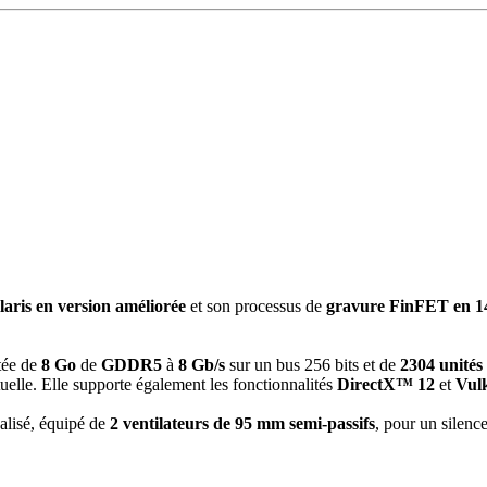
laris en version améliorée
et son processus de
gravure FinFET en 1
tée de
8 Go
de
GDDR5
à
8
Gb/s
sur un bus 256 bits et de
2304 unités 
rtuelle. Elle supporte également les fonctionnalités
DirectX™ 12
et
Vul
lisé, équipé de
2 ventilateurs de 95 mm semi-passifs
, pour un silence