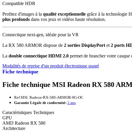
Compatible HDR
Profitez d'images à la
qualité exceptionnelle
grâce à la technologie 
plus profonds
dans vos jeux et vidéos haute résolution.
Connectique next-gen, idéale pour la VR
La RX 580 ARMOR dispose de
2 sorties DisplayPort
et
2 ports H
La
double connectique HDMI 2.0
permet de brancher votre casque de
Modalités de reprise d'un produit électronique usagé
Fiche technique
Fiche technique MSI Radeon RX 580 AR
Ref MSI: Radeon-RX-580-ARMOR-8G-OC
Garantie Légale de conformité:
2 ans
Caractéristiques Techniques
GPU
AMD Radeon RX 580
Architecture