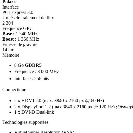
Polaris
Interface
PCI-Express 3.0
Unités de traitement de flux
2 304
Fréquence GPU
Base :
1 340 MHz
Boost :
1 366 MHz
Finesse de gravure
14 nm
Mémoire
8 Go
GDDR5
Fréquence : 8 000 MHz
Interface : 256 bits
Connectique
2 x HDMI 2.0 (max. 3840 x 2160 px @ 60 Hz)
2 x DisplayPort 1.2 (max 3840 x 2160 px @ 120 Hz)
(Display
1 x DVI-D Dual-link
Technologies supportées
Virtual Super Resolution (VSR)