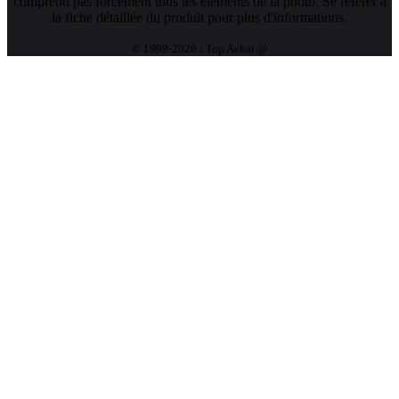
comprend pas forcément tous les éléments de la photo. Se référer à
la fiche détaillée du produit pour plus d'informations.
© 1999-2026 / Top Achat @