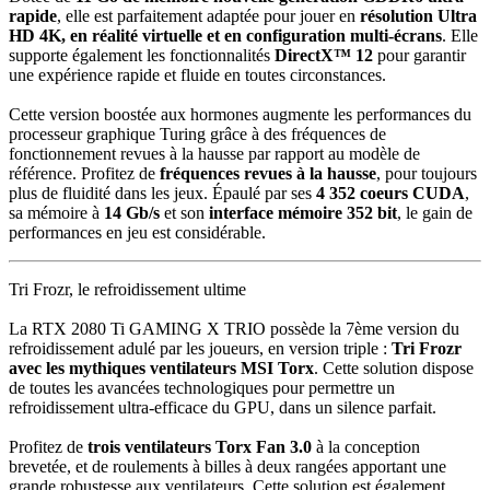
rapide
, elle est parfaitement adaptée pour jouer en
résolution Ultra
HD 4K, en réalité virtuelle et en configuration multi-écrans
. Elle
supporte également les fonctionnalités
DirectX™ 12
pour garantir
une expérience rapide et fluide en toutes circonstances.
Cette version boostée aux hormones augmente les performances du
processeur graphique Turing grâce à des fréquences de
fonctionnement revues à la hausse par rapport au modèle de
référence. Profitez de
fréquences revues à la hausse
, pour toujours
plus de fluidité dans les jeux. Épaulé par ses
4 352 coeurs CUDA
,
sa mémoire à
14 Gb/s
et son
in
terface mémoire 352 bit
, le gain de
performances en jeu est considérable.
Tri Frozr, le refroidissement ultime
La RTX 2080 Ti GAMING X TRIO possède la 7ème version du
refroidissement adulé par les joueurs, en version triple :
Tri Frozr
avec les mythiques ventilateurs MSI Torx
. Cette solution dispose
de toutes les avancées technologiques pour permettre un
refroidissement ultra-efficace du GPU, dans un silence parfait.
Profitez de
trois ventilateurs Torx Fan 3.0
à la conception
brevetée, et de roulements à billes à deux rangées apportant une
grande robustesse aux ventilateurs. Cette solution est également