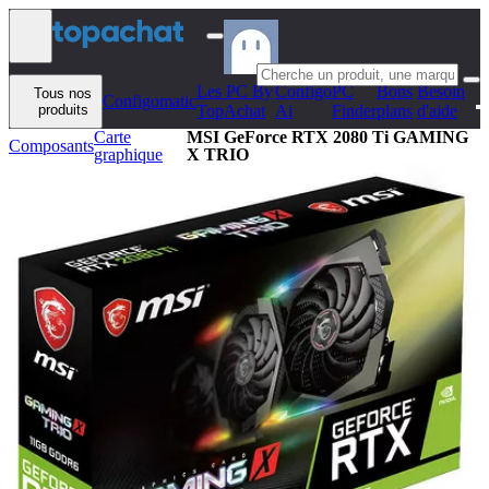
Aller au contenu
Les PC By
Configo
PC
Bons
Besoin
Tous nos
Configomatic
produits
TopAchat
Ai
Finder
plans
d'aide
Carte
MSI GeForce RTX 2080 Ti GAMING
Composants
graphique
X TRIO