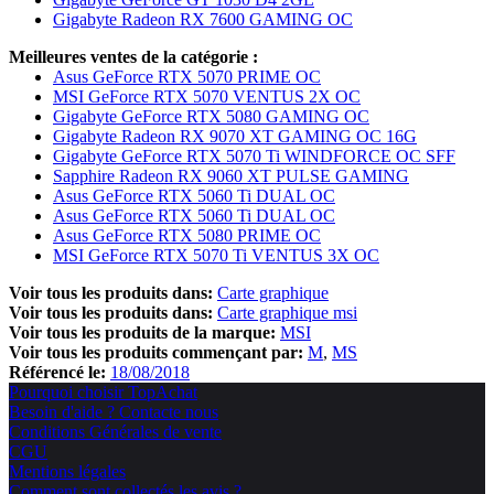
Gigabyte Radeon RX 7600 GAMING OC
Meilleures ventes de la catégorie :
Asus GeForce RTX 5070 PRIME OC
MSI GeForce RTX 5070 VENTUS 2X OC
Gigabyte GeForce RTX 5080 GAMING OC
Gigabyte Radeon RX 9070 XT GAMING OC 16G
Gigabyte GeForce RTX 5070 Ti WINDFORCE OC SFF
Sapphire Radeon RX 9060 XT PULSE GAMING
Asus GeForce RTX 5060 Ti DUAL OC
Asus GeForce RTX 5060 Ti DUAL OC
Asus GeForce RTX 5080 PRIME OC
MSI GeForce RTX 5070 Ti VENTUS 3X OC
Voir tous les produits dans:
Carte graphique
Voir tous les produits dans:
Carte graphique msi
Voir tous les produits de la marque:
MSI
Voir tous les produits commençant par:
M
MS
Référencé le:
18/08/2018
Pourquoi choisir TopAchat
Besoin d'aide ? Contacte nous
Conditions Générales de vente
CGU
Mentions légales
Comment sont collectés les avis ?