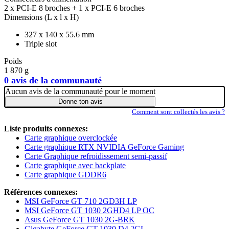
2 x PCI-E 8 broches + 1 x PCI-E 6 broches
Dimensions (L x l x H)
327 x 140 x 55.6 mm
Triple slot
Poids
1 870 g
0 avis de la communauté
Aucun avis de la communauté pour le moment
Donne ton avis
Comment sont collectés les avis ?
Liste produits connexes:
Carte graphique overclockée
Carte graphique RTX NVIDIA GeForce Gaming
Carte Graphique refroidissement semi-passif
Carte graphique avec backplate
Carte graphique GDDR6
Références connexes:
MSI GeForce GT 710 2GD3H LP
MSI GeForce GT 1030 2GHD4 LP OC
Asus GeForce GT 1030 2G-BRK
Gigabyte GeForce GT 1030 D4 2GL