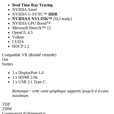
Real Time Ray Tracing
NVIDIA Ansel
NVIDIA G-SYNC™
HDR
NVIDIA® NVLINK™
(SLI ready)
NVIDIA GPU Boost™
Microsoft DirectX™ 12
OpenGL 4.5
Vulkan
CUDA
HDCP 2.2
Compatible VR (Réalité virtuelle)
Oui
Sorties
3 x DisplayPort 1.4
1 x HDMI 2.0b
1 x USB 3.1 Type C
Remarque : cette carte graphique supporte jusqu'à 4 écrans
maximum.
TDP
250W
Connecteurs d'alimentation