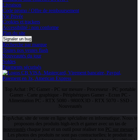
Livraison
Code promo / Offre de remboursement
Vie Privée
Cookies et trackers
Accessibilité : non conforme
Plan du site
Signaler un bug
Recherche par marque
Toutes nos ventes flash
Nouveautés du jour
Soldes
Paiements sécurisés
Top Achat :
PC Gamer
-
PC sur mesure
-
Processeur
-
PC portable
Gamer
-
Carte graphique
-
Périphériques Gamer
-
Ecran PC
-
Alimentation PC
-
RTX 5080
-
9800X3D
-
RTX 5070
-
SSD
-
Nouveautés
TopAchat, site de vente en ligne spécialiste en informatique. Nous te
proposons des produits high-tech et gamer avec un tas de
nouveautés
chaque jour et un outil pour réaliser ton
PC sur mesure
!
Les photos des produits ne sont pas contractuelles; le produit ne