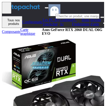
Aller au contenu
Les PC By
Configo
PC
Bons
Besoin
Tous nos
Configomatic
produits
TopAchat
Ai
Finder
plans
d'aide
Carte
Asus GeForce RTX 2060 DUAL O6G
Composants
graphique
EVO