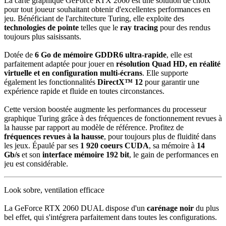
La carte graphique GeForce RTX 2060 est une solution de choix
pour tout joueur souhaitant obtenir d'excellentes performances en
jeu. Bénéficiant de l'architecture Turing, elle exploite des
technologies de pointe
telles que le
ray tracing
pour des rendus
toujours plus saisissants.
Dotée de
6 Go de mémoire GDDR6 ultra-rapide
, elle est
parfaitement adaptée pour jouer en
résolution Quad HD, en réalité
virtuelle et en configuration multi-écrans
. Elle supporte
également les fonctionnalités
DirectX™ 12
pour garantir une
expérience rapide et fluide en toutes circonstances.
Cette version boostée augmente les performances du processeur
graphique Turing grâce à des fréquences de fonctionnement revues à
la hausse par rapport au modèle de référence. Profitez de
fréquences revues à la hausse
, pour toujours plus de fluidité dans
les jeux. Épaulé par ses
1 920 coeurs CUDA
, sa mémoire à
14
Gb/s
et son
interface mémoire 192 bit
, le gain de performances en
jeu est considérable.
Look sobre, ventilation efficace
La GeForce RTX 2060 DUAL dispose d'un
carénage noir
du plus
bel effet, qui s'intégrera parfaitement dans toutes les configurations.