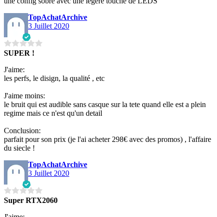
une config sobre avec une légère touche de LEDS
TopAchatArchive
3 Juillet 2020
SUPER !
J'aime:
les perfs, le disign, la qualité , etc
J'aime moins:
le bruit qui est audible sans casque sur la tete quand elle est a plein
regime mais ce n'est qu'un detail
Conclusion:
parfait pour son prix (je l'ai acheter 298€ avec des promos) , l'affaire
du siecle !
TopAchatArchive
3 Juillet 2020
Super RTX2060
J'aime: