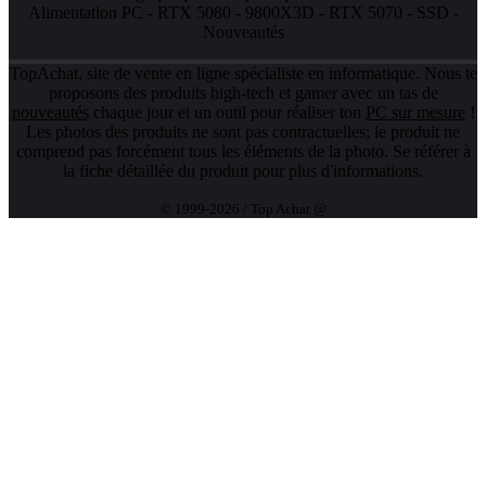
Alimentation PC
-
RTX 5080
-
9800X3D
-
RTX 5070
-
SSD
-
Nouveautés
TopAchat, site de vente en ligne spécialiste en informatique. Nous te
proposons des produits high-tech et gamer avec un tas de
nouveautés
chaque jour et un outil pour réaliser ton
PC sur mesure
!
Les photos des produits ne sont pas contractuelles; le produit ne
comprend pas forcément tous les éléments de la photo. Se référer à
la fiche détaillée du produit pour plus d'informations.
© 1999-2026 / Top Achat @