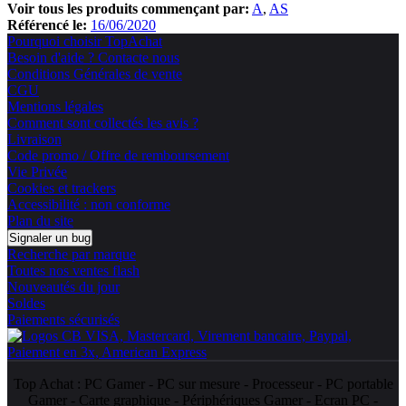
Voir tous les produits commençant par:
A
AS
Référencé le:
16/06/2020
Pourquoi choisir TopAchat
Besoin d'aide ? Contacte nous
Conditions Générales de vente
CGU
Mentions légales
Comment sont collectés les avis ?
Livraison
Code promo / Offre de remboursement
Vie Privée
Cookies et trackers
Accessibilité : non conforme
Plan du site
Signaler un bug
Recherche par marque
Toutes nos ventes flash
Nouveautés du jour
Soldes
Paiements sécurisés
Top Achat :
PC Gamer
-
PC sur mesure
-
Processeur
-
PC portable
Gamer
-
Carte graphique
-
Périphériques Gamer
-
Ecran PC
-