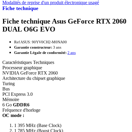
Modalités de reprise d'un produit électronique usagé
Fiche technique
Fiche technique Asus GeForce RTX 2060
DUAL O6G EVO
Ref ASUS: 90YV0CH2-M0NA00
Garantie constructeur:
3 ans
Garantie Légale de conformité:
2 ans
Caractéristiques Techniques
Processeur graphique
NVIDIA GeForce RTX 2060
Architecture du chipset graphique
Turing
Bus
PCI Express 3.0
Mémoire
6 Go
GDDR6
Fréquence d'horloge
OC mode :
1 395 MHz (Base Clock)
1 785 MHz (Boost Clock)