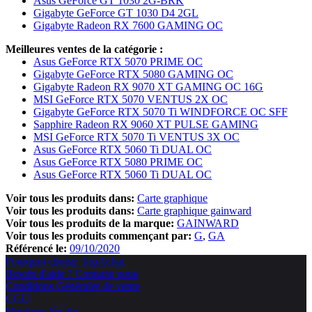
Asus GeForce GT 1030 2G-BRK
Gigabyte GeForce GT 1030 D4 2GL
Gigabyte Radeon RX 7600 GAMING OC
Meilleures ventes de la catégorie :
Asus GeForce RTX 5070 PRIME OC
Gigabyte GeForce RTX 5080 GAMING OC
Gigabyte Radeon RX 9070 XT GAMING OC 16G
MSI GeForce RTX 5070 VENTUS 2X OC
Gigabyte GeForce RTX 5070 Ti WINDFORCE OC SFF
Sapphire Radeon RX 9060 XT PULSE GAMING
MSI GeForce RTX 5070 Ti VENTUS 3X OC
Asus GeForce RTX 5060 Ti DUAL OC
Asus GeForce RTX 5080 PRIME OC
Asus GeForce RTX 5060 Ti DUAL OC
Voir tous les produits dans:
Carte graphique
Voir tous les produits dans:
Carte graphique gainward
Voir tous les produits de la marque:
GAINWARD
Voir tous les produits commençant par:
G
GA
Référencé le:
09/10/2020
Pourquoi choisir TopAchat
Besoin d'aide ? Contacte nous
Conditions Générales de vente
CGU
Mentions légales