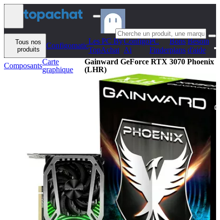
Aller au contenu
Les PC By
Configo
PC
Bons
Besoin
Tous nos
Configomatic
produits
TopAchat
Ai
Finder
plans
d'aide
Carte
Gainward GeForce RTX 3070 Phoenix
Composants
graphique
(LHR)