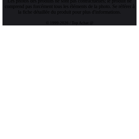
Les photos des produits ne sont pas contractuelles; le produit ne
comprend pas forcément tous les éléments de la photo. Se référer à
la fiche détaillée du produit pour plus d'informations.
© 1999-2026 / Top Achat @