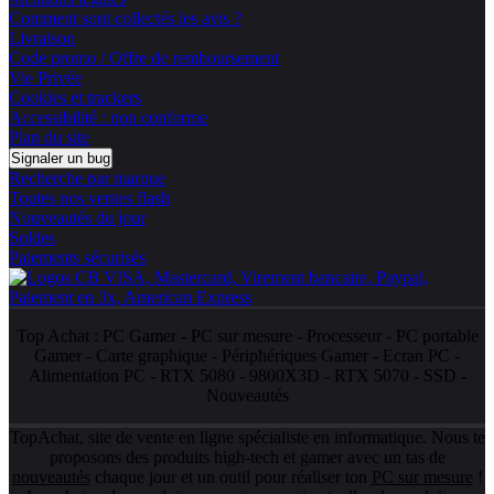
Comment sont collectés les avis ?
Livraison
Code promo / Offre de remboursement
Vie Privée
Cookies et trackers
Accessibilité : non conforme
Plan du site
Signaler un bug
Recherche par marque
Toutes nos ventes flash
Nouveautés du jour
Soldes
Paiements sécurisés
Top Achat :
PC Gamer
-
PC sur mesure
-
Processeur
-
PC portable
Gamer
-
Carte graphique
-
Périphériques Gamer
-
Ecran PC
-
Alimentation PC
-
RTX 5080
-
9800X3D
-
RTX 5070
-
SSD
-
Nouveautés
TopAchat, site de vente en ligne spécialiste en informatique. Nous te
proposons des produits high-tech et gamer avec un tas de
nouveautés
chaque jour et un outil pour réaliser ton
PC sur mesure
!