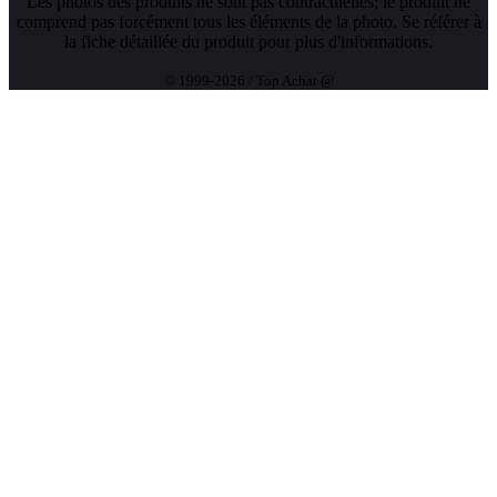
Les photos des produits ne sont pas contractuelles; le produit ne
comprend pas forcément tous les éléments de la photo. Se référer à
la fiche détaillée du produit pour plus d'informations.
© 1999-2026 / Top Achat @