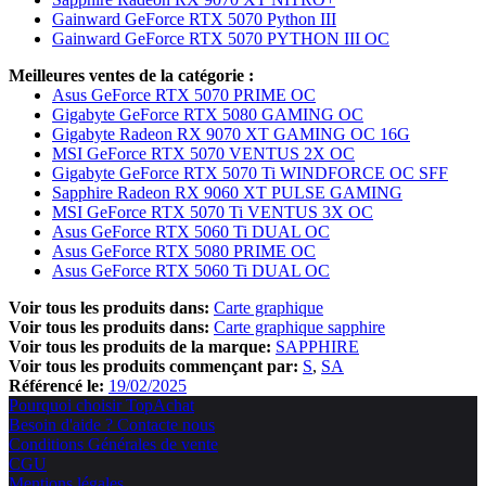
Gainward GeForce RTX 5070 Python III
Gainward GeForce RTX 5070 PYTHON III OC
Meilleures ventes de la catégorie :
Asus GeForce RTX 5070 PRIME OC
Gigabyte GeForce RTX 5080 GAMING OC
Gigabyte Radeon RX 9070 XT GAMING OC 16G
MSI GeForce RTX 5070 VENTUS 2X OC
Gigabyte GeForce RTX 5070 Ti WINDFORCE OC SFF
Sapphire Radeon RX 9060 XT PULSE GAMING
MSI GeForce RTX 5070 Ti VENTUS 3X OC
Asus GeForce RTX 5060 Ti DUAL OC
Asus GeForce RTX 5080 PRIME OC
Asus GeForce RTX 5060 Ti DUAL OC
Voir tous les produits dans:
Carte graphique
Voir tous les produits dans:
Carte graphique sapphire
Voir tous les produits de la marque:
SAPPHIRE
Voir tous les produits commençant par:
S
SA
Référencé le:
19/02/2025
Pourquoi choisir TopAchat
Besoin d'aide ? Contacte nous
Conditions Générales de vente
CGU
Mentions légales