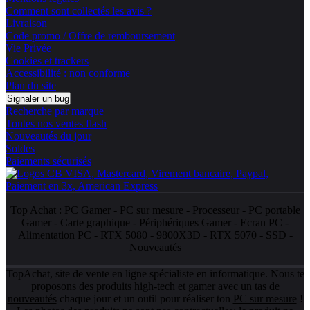
Comment sont collectés les avis ?
Livraison
Code promo / Offre de remboursement
Vie Privée
Cookies et trackers
Accessibilité : non conforme
Plan du site
Signaler un bug
Recherche par marque
Toutes nos ventes flash
Nouveautés du jour
Soldes
Paiements sécurisés
Top Achat :
PC Gamer
-
PC sur mesure
-
Processeur
-
PC portable
Gamer
-
Carte graphique
-
Périphériques Gamer
-
Ecran PC
-
Alimentation PC
-
RTX 5080
-
9800X3D
-
RTX 5070
-
SSD
-
Nouveautés
TopAchat, site de vente en ligne spécialiste en informatique. Nous te
proposons des produits high-tech et gamer avec un tas de
nouveautés
chaque jour et un outil pour réaliser ton
PC sur mesure
!