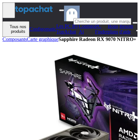
Aller au contenu
Les PC By
Configo
PC
Bons
Besoin
Tous nos
Configomatic
produits
TopAchat
Ai
Finder
plans
d'aide
Composants
Carte graphique
Sapphire Radeon RX 9070 NITRO+