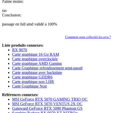
J'aime moins:
ras
Conclusion:
passage en full amd validé a 100%
Comment sont collectés les avis ?
Liste produits connexes:
RX 9070
Carte graphique 16 Go RAM
Carte graphique overclockée
Carte graphique AMD Gaming
Carte Graphique refroidissement semi-passif
Carte graphique avec backplate
Carte graphique GDDR6
Carte graphique non LHR
Carte Graphique Noir
Références connexes:
MSI GeForce RTX 5070 GAMING TRIO OC
MSI GeForce RTX 5070 VENTUS 2X OC
Gainward GeForce RTX 5090 Phantom GS
Sapphire Radeon RX 9070 XT NITRO+