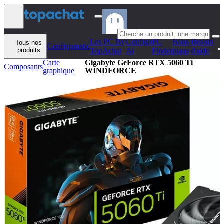
Aller au contenu
Les PC By
Configo
PC
Bons
Besoin
Tous nos
Configomatic
produits
TopAchat
Ai
Finder
plans
d'aide
Carte
Gigabyte GeForce RTX 5060 Ti
Composants
graphique
WINDFORCE