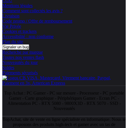
CGU
Mentions légales
Comment sont collectés les avis ?
Livraison
Code promo / Offre de remboursement
Vie Privée
Cookies et trackers
Accessibilité : non conforme
Plan du site
Signaler un bug
Recherche par marque
Toutes nos ventes flash
Nouveautés du jour
Soldes
Paiements sécurisés
Top Achat :
PC Gamer
-
PC sur mesure
-
Processeur
-
PC portable
Gamer
-
Carte graphique
-
Périphériques Gamer
-
Ecran PC
-
Alimentation PC
-
RTX 5080
-
9800X3D
-
RTX 5070
-
SSD
-
Nouveautés
TopAchat, site de vente en ligne spécialiste en informatique. Nous te
proposons des produits high-tech et gamer avec un tas de