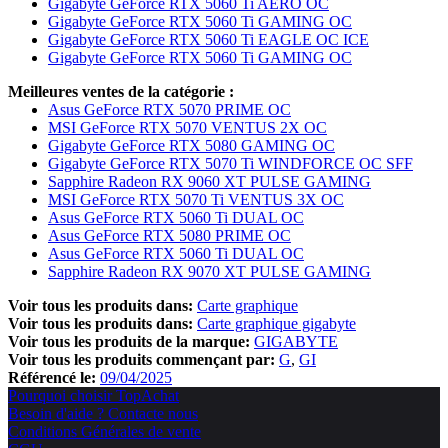
Gigabyte GeForce RTX 5060 Ti AERO OC
Gigabyte GeForce RTX 5060 Ti GAMING OC
Gigabyte GeForce RTX 5060 Ti EAGLE OC ICE
Gigabyte GeForce RTX 5060 Ti GAMING OC
Meilleures ventes de la catégorie :
Asus GeForce RTX 5070 PRIME OC
MSI GeForce RTX 5070 VENTUS 2X OC
Gigabyte GeForce RTX 5080 GAMING OC
Gigabyte GeForce RTX 5070 Ti WINDFORCE OC SFF
Sapphire Radeon RX 9060 XT PULSE GAMING
MSI GeForce RTX 5070 Ti VENTUS 3X OC
Asus GeForce RTX 5060 Ti DUAL OC
Asus GeForce RTX 5080 PRIME OC
Asus GeForce RTX 5060 Ti DUAL OC
Sapphire Radeon RX 9070 XT PULSE GAMING
Voir tous les produits dans:
Carte graphique
Voir tous les produits dans:
Carte graphique gigabyte
Voir tous les produits de la marque:
GIGABYTE
Voir tous les produits commençant par:
G
GI
Référencé le:
09/04/2025
Pourquoi choisir TopAchat
Besoin d'aide ? Contacte nous
Conditions Générales de vente