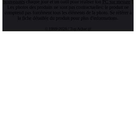
nouveautés
chaque jour et un outil pour réaliser ton
PC sur mesure
!
Les photos des produits ne sont pas contractuelles; le produit ne
comprend pas forcément tous les éléments de la photo. Se référer à
la fiche détaillée du produit pour plus d'informations.
© 1999-2026 / Top Achat @