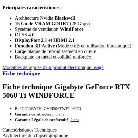
Principales caractéristiques
:
Architecture Nvidia
Blackwell
16 Go de VRAM GDDR7
(28 Gbps)
Système de ventilation
WindForce
DLSS 4.0
DisplayPort 2.1 et HDMI 2.1
Fonction 3D Active
(Mode 0 dB en utilisation bureautique)
Large plaque de refroidissement en cuivre
Backplate en métal et solidité renforcée
Modalités de reprise d'un produit électronique usagé
Fiche technique
Fiche technique Gigabyte GeForce RTX
5060 Ti WINDFORCE
Ref GIGABYTE: GV-N506TWF2-16GD
Garantie constructeur:
3 ans
Garantie Légale de conformité:
2 ans
Caractéristiques Techniques
Architecture du chipset graphique